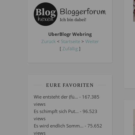
UberBlogr Webring
Zurück
<
Startseite
>
Weiter
[
Zufällig
]
EURE FAVORITEN
Wie entsteht der (fü...
- 167.385
views
Es schimpft sich Put...
- 96.523
views
Es wird endlich Somm...
- 75.652
views