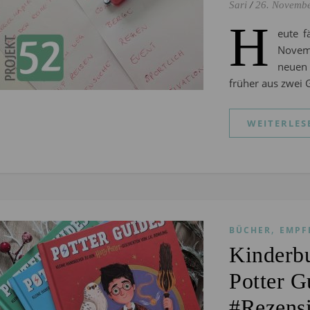
Sari
/
26. Novemb
H
eute 
Novemb
neuen
früher aus zwei 
WEITERLES
,
BÜCHER
EMPF
Kinderb
Potter G
#Rezens