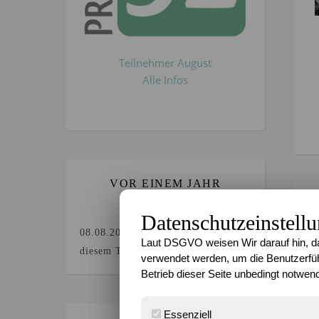
Teilnehmer August
Alle Infos
VOR EINEM JAHR
GEBLOGGT`?
Datenschutzeinstell
08.08.2025
Keine Beiträge an
Laut DSGVO weisen Wir darauf hin, da
diesem Tag.
verwendet werden, um die Benutzerfüh
Betrieb dieser Seite unbedingt notwend
Essenziell