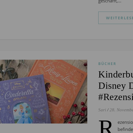
geschafft,…
WEITERLES
BÜCHER
Kinderb
Disney 
#Rezens
Sari
/
28. Novemb
R
ezensi
befin