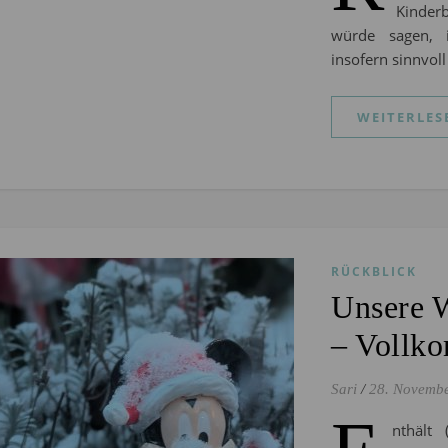
Kinderb
würde sagen, 
insofern sinnvol
WEITERLES
RÜCKBLICK
Unsere 
– Vollk
Sari
/
28. Novemb
nthält