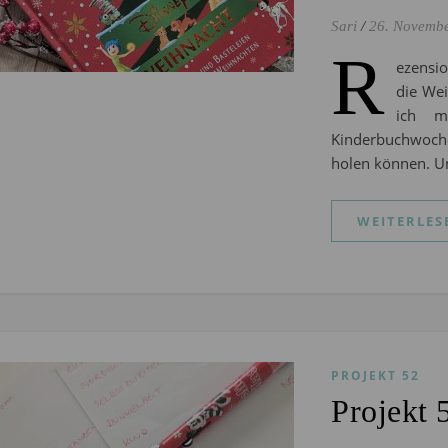
Sari
/
26. Novemb
R
ezensi
die Wei
ich m
Kinderbuchwoche
holen können. 
WEITERLES
PROJEKT 52
Projekt