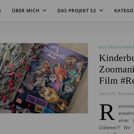
G
ÜBER MICH
DAS PROJEKT 52
KATEGO
ALLTAGSCHAO
Kinderb
Zoomani
Film #R
Sari
/
29. Novemb
R
ezensi
erwähne
einer 
Odeeeer?? Wir 