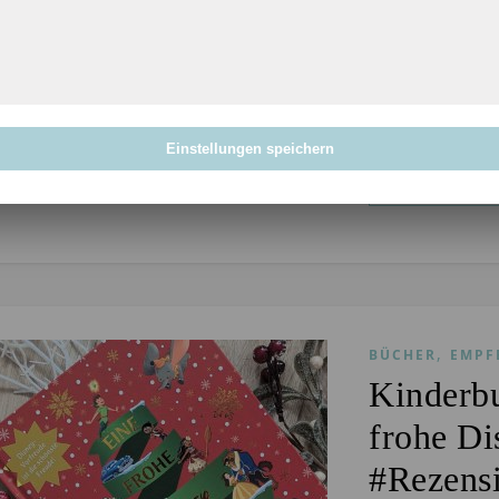
D
ie Te
wirkli
es fa
Temperatursturz
mal…
Einstellungen speichern
WEITERLES
,
BÜCHER
EMPF
Kinderb
frohe Di
#Rezens