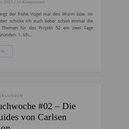
er 2025
/
14 Kommentare
fängt der frühe Vogel mal den Wurm bzw. im
er schicke ich euch lieber schon einmal die
 Themen für das Projekt 52 ein zwei Tage
Gründen. 1. Ich…
EN
EHLUNGEN
uchwoche #02 – Die
uides von Carlsen
ion