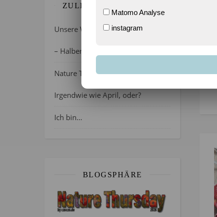
ZULETZT GEBLOGGT…
Matomo Analyse
instagram
Unsere Wochenlieblinge 31/2026
– Halber Alltag ist zurück
Nature Thursday 21/2026 –
Irgendwie wie April, oder?
Ich bin…
BLOGSPHÄRE