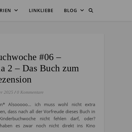
RIEN
LINKLIEBE
BLOG
S
uchwoche #06 –
a 2 – Das Buch zum
ezension
er 2025
/
0 Kommentare
on* Alsooooo… ich muss wohl nicht extra
n, dass nach all der Vorfreude dieses Buch in
Kinderbuchwoche nicht fehlen darf, oder?
haben es zwar noch nicht direkt ins Kino