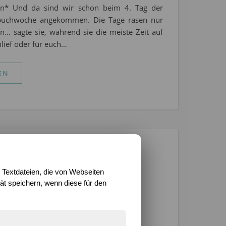
on* Und da sind wir schon beim 4. Tag der
buchwoche angekommen. Die Tage rasen nur
n… sagte sie, während sie die meiste Zeit auf
hlief oder für euch…
EN
hursday 40/2025 –
 Textdateien, die von Webseiten
t speichern, wenn diese für den
chen
er 2025
/
12 Kommentare