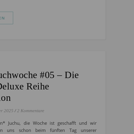
EN
uchwoche #05 – Die
Deluxe Reihe
ion
er 2025
/
2 Kommentare
on* Juchu, die Woche ist geschafft und wir
den uns schon beim fünften Tag unserer