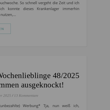
uchwoche. So schnell vergeht die Zeit und ich
ich konnte dieses Krankenlager immerhin
l nutzen,…
EN
Wochenlieblinge 48/2025
ommen ausgeknockt!
er 2025
/
13 Kommentare
 (unbezahlte) Werbung* Tja, nun weiß ich,