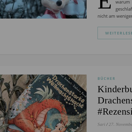
E
warum i
geschla
nicht am wenigen
WEITERLES
BÜCHER
Kinderb
Drachens
#Rezens
Sari
/
27. Novemb