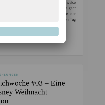
mperaturen haben es inzwischen teilweise
ch ganz schön in sich, oder? Diese Woche geht
st schon wieder, aber letzte Woche war der
 enorm. Immerhin hatten wir sogar einen Tag
EN
EHLUNGEN
uchwoche #03 – Eine
sney Weihnacht
ion