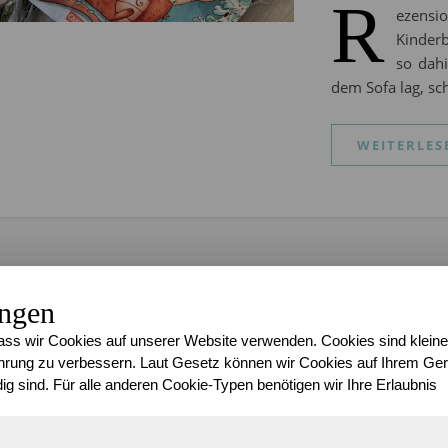
R
ezensi
Kinder
so dahi
dem Sofa lag, sc
WEITERLES
BLOGSPHÄRE
ungen
Nature T
ss wir Cookies auf unserer Website verwenden. Cookies sind kleine
rung zu verbessern. Laut Gesetz können wir Cookies auf Ihrem Gerä
Frosthär
ig sind. Für alle anderen Cookie-Typen benötigen wir Ihre Erlaubnis
Sari
/
27. Novemb