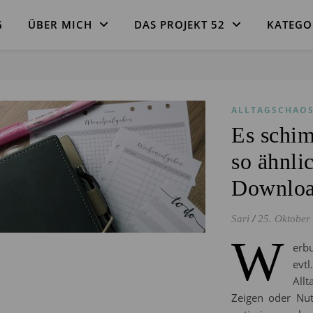
G
ÜBER MICH
DAS PROJEKT 52
KATEGO
ALLTAGSCHAO
Es schim
so ähnli
Downloa
Sari
/
25. Oktober
W
erbu
evt
All
Zeigen oder Nut