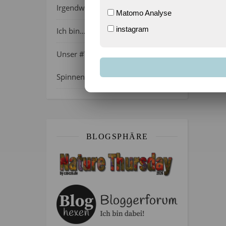
Irgendwie wie April, oder?
Matomo Analyse
instagram
Ich bin…
Unser #WIB am 01./02.08.2026 –
Spinnenalarm!
BLOGSPHÄRE