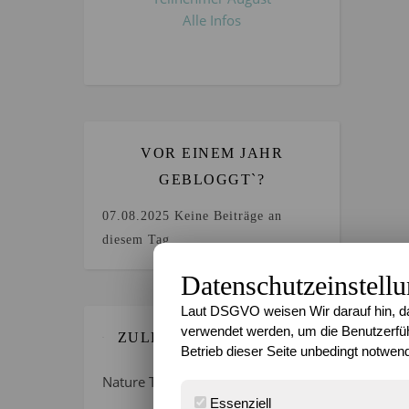
Alle Infos
VOR EINEM JAHR
GEBLOGGT`?
07.08.2025
Keine Beiträge an
diesem Tag.
Datenschutzeinstell
Laut DSGVO weisen Wir darauf hin, da
verwendet werden, um die Benutzerfüh
ZULETZT GEBLOGGT…
Betrieb dieser Seite unbedingt notwend
Nature Thursday 21/2026 –
Essenziell