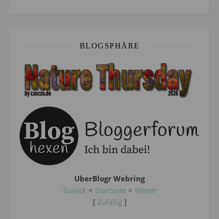
BLOGSPHÄRE
UberBlogr Webring
Zurück
<
Startseite
>
Weiter
[
Zufällig
]