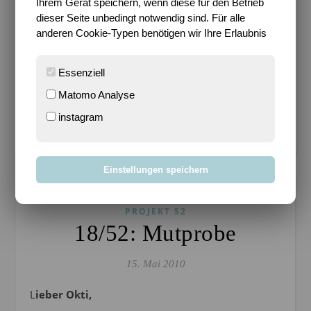
Ihrem Gerät speichern, wenn diese für den Betrieb
METADATEN
dieser Seite unbedingt notwendig sind. Für alle
Datenschutz
anderen Cookie-Typen benötigen wir Ihre Erlaubnis
Impressum
Essenziell
Bloggen mit Leidenschaft seit 14.03.2004
Matomo Analyse
instagram
Cookie-Einstellungen verwalten
Einstellungen speichern
PROJEKT 52
18/52: Mutprobe
15. Mai 2010
Lieber Okti,