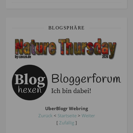
BLOGSPHÄRE
UberBlogr Webring
Zurück
<
Startseite
>
Weiter
[
Zufällig
]