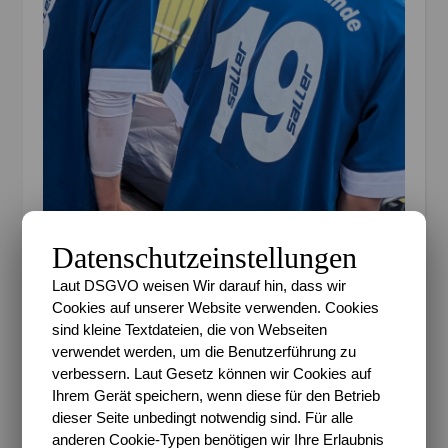
Ungewohnter Anblick
Datenschutzeinstellungen
Als Truppe, die so noch nie zuvor zusammen
Laut DSGVO weisen Wir darauf hin, dass wir
gespielt hatte mit Gegner, die das teilweise schon
Cookies auf unserer Website verwenden. Cookies
lange tun und nicht den gewohnten
sind kleine Textdateien, die von Webseiten
Anspielpartnern, waren eindeutige Ergebnisse
verwendet werden, um die Benutzerführung zu
natürlich nicht so leicht. Aber er und sein
verbessern. Laut Gesetz können wir Cookies auf
Teamkamerad, der ebenfalls da war, stachen schon
Ihrem Gerät speichern, wenn diese für den Betrieb
ein wenig heraus und das ganze Turnier machte
dieser Seite unbedingt notwendig sind. Für alle
anderen Cookie-Typen benötigen wir Ihre Erlaubnis
unabhängig vom Ergebnis einfach nur Spaß, weil die