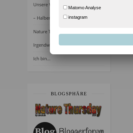
Unsere Wochenlieblinge 31/2026
Matomo Analyse
instagram
– Halber Alltag ist zurück
Nature Thursday 21/2026 –
Irgendwie wie April, oder?
Ich bin…
BLOGSPHÄRE