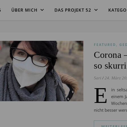
G
ÜBER MICH
DAS PROJEKT 52
KATEGO
,
FEATURED
GE
Corona –
so skurri
Sari
/
24. März 20
E
in selt
einem J
Wochen 
nicht besser we
WEITERLES