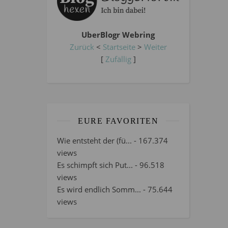
UberBlogr Webring
Zurück
<
Startseite
>
Weiter
[
Zufällig
]
EURE FAVORITEN
Wie entsteht der (fü...
- 167.374
views
Es schimpft sich Put...
- 96.518
views
Es wird endlich Somm...
- 75.644
views