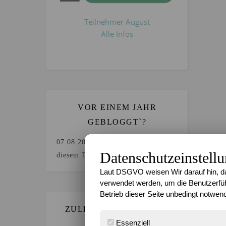
Teilnehmer August
Alle Infos
VOR EINEM JAHR
GEBLOGGT`?
07.08.2025
Keine Beiträge an
Datenschutzeinstell
diesem Tag.
Laut DSGVO weisen Wir darauf hin, da
verwendet werden, um die Benutzerfüh
Betrieb dieser Seite unbedingt notwend
ZULETZT GEBLOGGT…
Essenziell