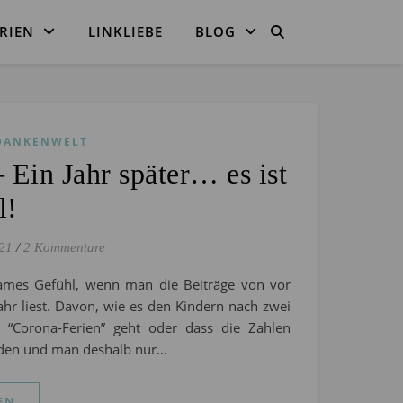
RIEN
LINKLIEBE
BLOG
DANKENWELT
 Ein Jahr später… es ist
l!
21
/
2 Kommentare
sames Gefühl, wenn man die Beiträge von vor
ahr liest. Davon, wie es den Kindern nach zwei
“Corona-Ferien” geht oder dass die Zahlen
rden und man deshalb nur…
EN