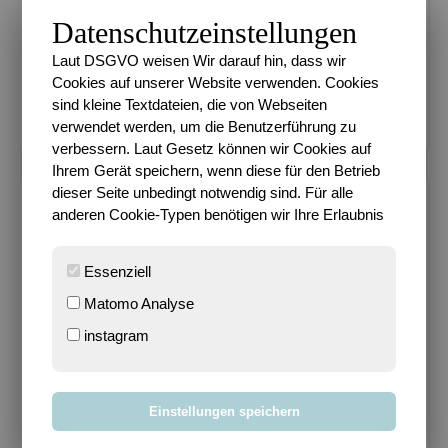
Datenschutzeinstellungen
EURE FAVORITEN
Laut DSGVO weisen Wir darauf hin, dass wir
Wie entsteht der (fü...
- 167.331 views
Cookies auf unserer Website verwenden. Cookies
Es schimpft sich Put...
- 96.499 views
sind kleine Textdateien, die von Webseiten
Es wird endlich Somm...
- 75.635 views
verwendet werden, um die Benutzerführung zu
verbessern. Laut Gesetz können wir Cookies auf
Ihrem Gerät speichern, wenn diese für den Betrieb
dieser Seite unbedingt notwendig sind. Für alle
anderen Cookie-Typen benötigen wir Ihre Erlaubnis
SPORTY?!
Essenziell
Matomo Analyse
instagram
Einstellungen speichern