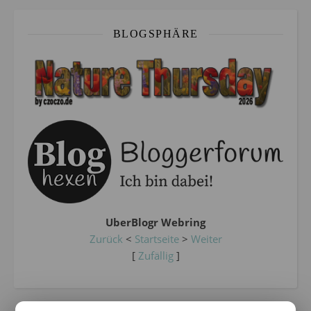
BLOGSPHÄRE
UberBlogr Webring
Zurück
<
Startseite
>
Weiter
[
Zufällig
]