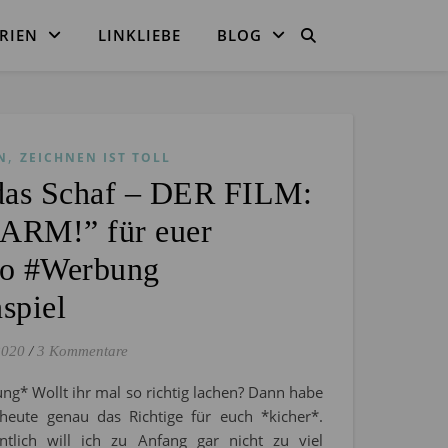
RIEN
LINKLIEBE
BLOG
,
N
ZEICHNEN IST TOLL
das Schaf – DER FILM:
RM!” für euer
o #Werbung
spiel
2020
/
3 Kommentare
ng* Wollt ihr mal so richtig lachen? Dann habe
 heute genau das Richtige für euch *kicher*.
entlich will ich zu Anfang gar nicht zu viel