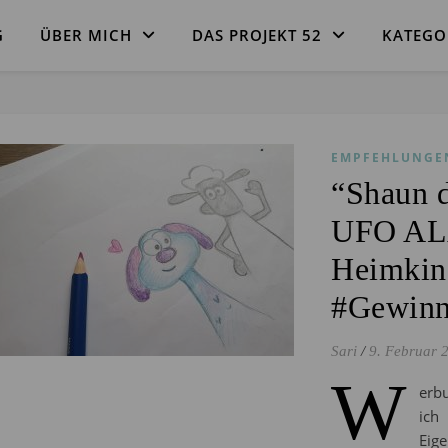
G
ÜBER MICH
DAS PROJEKT 52
KATEGO
EMPFEHLUNGE
“Shaun 
UFO ALA
Heimkin
#Gewinn
Sari
/
9. Februar 
W
erbu
ich
Eig