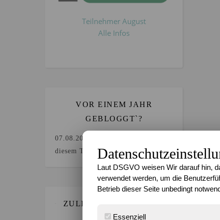
Teilnehmer August
Alle Infos
VOR EINEM JAHR
GEBLOGGT`?
07.08.2025
Keine Beiträge an
Datenschutzeinstell
diesem Tag.
Laut DSGVO weisen Wir darauf hin, da
verwendet werden, um die Benutzerfüh
Betrieb dieser Seite unbedingt notwend
ZULETZT GEBLOGGT…
Essenziell