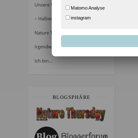
Unsere Wochenlieblinge 31/2026
Matomo Analyse
instagram
– Halber Alltag ist zurück
Nature Thursday 21/2026 –
Irgendwie wie April, oder?
Ich bin…
BLOGSPHÄRE