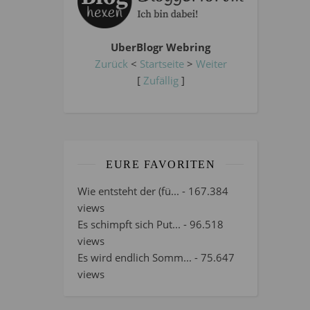
UberBlogr Webring
Zurück
<
Startseite
>
Weiter
[
Zufällig
]
EURE FAVORITEN
Wie entsteht der (fü...
- 167.384
views
Es schimpft sich Put...
- 96.518
views
Es wird endlich Somm...
- 75.647
views