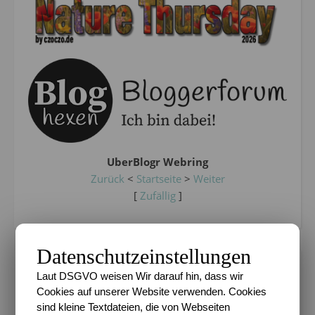
UberBlogr Webring
Zurück
<
Startseite
>
Weiter
[
Zufällig
]
Datenschutzeinstellungen
EURE FAVORITEN
Laut DSGVO weisen Wir darauf hin, dass wir
Cookies auf unserer Website verwenden. Cookies
Wie entsteht der (fü...
- 167.294 views
sind kleine Textdateien, die von Webseiten