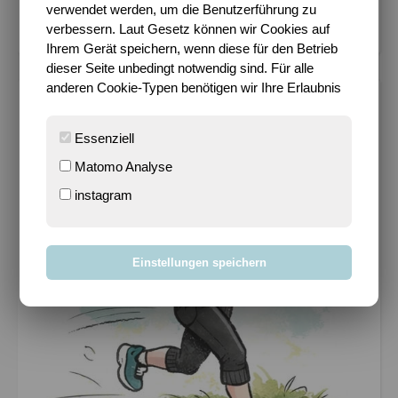
Es schimpft sich Put...
- 96.486 views
verwendet werden, um die Benutzerführung zu
Es wird endlich Somm...
- 75.623 views
verbessern. Laut Gesetz können wir Cookies auf
Ihrem Gerät speichern, wenn diese für den Betrieb
dieser Seite unbedingt notwendig sind. Für alle
anderen Cookie-Typen benötigen wir Ihre Erlaubnis
SPORTY?!
Essenziell
Matomo Analyse
instagram
Einstellungen speichern