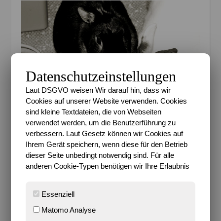
Datenschutzeinstellungen
Laut DSGVO weisen Wir darauf hin, dass wir
Cookies auf unserer Website verwenden. Cookies
Am Wochenende hatten sie, vor allem Emma, eine
sind kleine Textdateien, die von Webseiten
verwendet werden, um die Benutzerführung zu
kleine Überraschung für uns parat. Leider haben wir
verbessern. Laut Gesetz können wir Cookies auf
uns nicht so sehr darüber gefreut, wie sie es sich
Ihrem Gerät speichern, wenn diese für den Betrieb
vielleicht erhofft hatten. Mitten in der Nacht kamen
dieser Seite unbedingt notwendig sind. Für alle
wir heim von einer kleinen
anderen Cookie-Typen benötigen wir Ihre Erlaubnis
Wohnungseinweihungsfeier und freuten uns schon
auf unser Bettchen, als ein kurzer Blick in das
Essenziell
Gehege uns verriet, dass da wieder jemand auf dem
Fensterbrett rumgetobt ist, ein bisschen die
Matomo Analyse
Blumentöpfe hin und her geschoben hat und dann