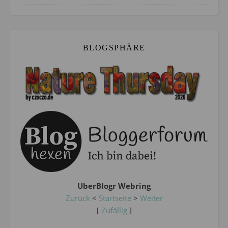
BLOGSPHÄRE
UberBlogr Webring
Zurück
<
Startseite
>
Weiter
[
Zufällig
]