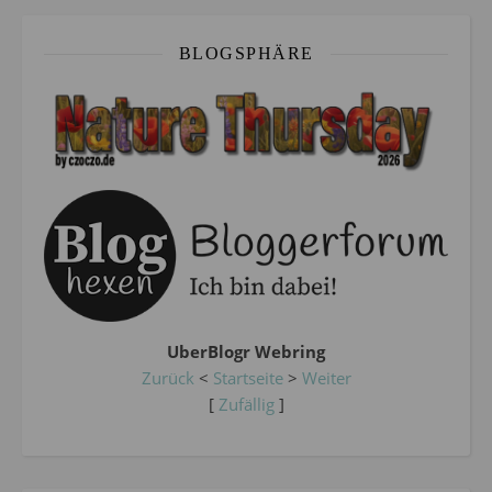
BLOGSPHÄRE
UberBlogr Webring
Zurück
<
Startseite
>
Weiter
[
Zufällig
]