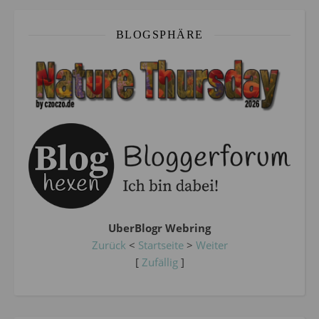
BLOGSPHÄRE
UberBlogr Webring
Zurück
<
Startseite
>
Weiter
[
Zufällig
]