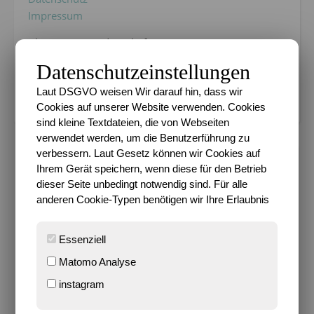
Impressum
Bloggen mit Leidenschaft seit 14.03.2004
Datenschutzeinstellungen
Cookie-Einstellungen verwalten
Laut DSGVO weisen Wir darauf hin, dass wir
Cookies auf unserer Website verwenden. Cookies
sind kleine Textdateien, die von Webseiten
verwendet werden, um die Benutzerführung zu
verbessern. Laut Gesetz können wir Cookies auf
Ihrem Gerät speichern, wenn diese für den Betrieb
PROJEKT 52
dieser Seite unbedingt notwendig sind. Für alle
Das Projekt 52 im Jahre
anderen Cookie-Typen benötigen wir Ihre Erlaubnis
2010?
Essenziell
Matomo Analyse
30. November 2009
instagram
So langsam aber sicher
muss ich mir doch mal