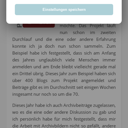
Gedanken machen ob und
Einstellungen speichern
wie ich das Projekt im
nächsten Jahr weiterführen
möchte. Das Projekt läuft
nun schon im zweiten
Durchlauf und die eine oder andere Erfahrung
konnte ich ja doch nun schon sammeln. Zum
Beispiel habe ich festgestellt, dass sich am Anfang
des Jahres unglaublich viele Menschen immer
anmelden und am Ende bleibt vielleicht gerade mal
ein Drittel übrig. Dieses Jahr zum Beispiel haben sich
über 400 Blogs zum Projekt angemeldet und
Beiträge gibt es im Durchschnitt seit einigen Wochen
insgesamt nur noch so um die 70.
Dieses Jahr habe ich auch Archivbeiträge zugelassen,
wo es die eine oder andere Diskussion zu gab und
ich persönlich habe für mich festgestellt, dass mir
die Arbeit mit Archivbildern nicht so gefällt, andere