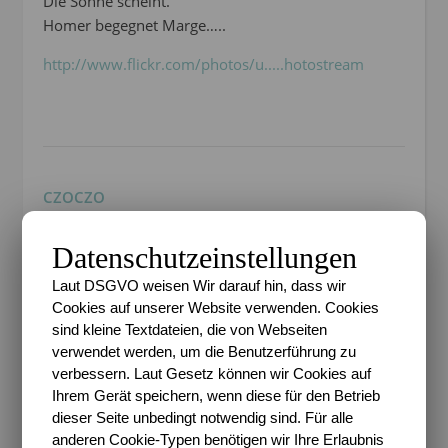
Die Sonne scheint.
Homer begegnet Marge…..
http://www.flickr.com/photos/u.....hotostream
CZOCZO
2. JULI 2011 UM 10:17
ANTWORTEN
Datenschutzeinstellungen
Ich hatte wirklich keine Idee
Laut DSGVO weisen Wir darauf hin, dass wir
http://www.czoczo.de/2011/07/0.....r-of-love/
Cookies auf unserer Website verwenden. Cookies
sind kleine Textdateien, die von Webseiten
verwendet werden, um die Benutzerführung zu
verbessern. Laut Gesetz können wir Cookies auf
Ihrem Gerät speichern, wenn diese für den Betrieb
dieser Seite unbedingt notwendig sind. Für alle
EVA
anderen Cookie-Typen benötigen wir Ihre Erlaubnis