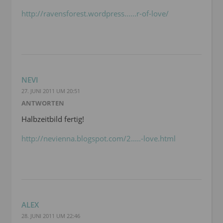
http://ravensforest.wordpress......r-of-love/
NEVI
27. JUNI 2011 UM 20:51
ANTWORTEN
Halbzeitbild fertig!
http://nevienna.blogspot.com/2.....-love.html
ALEX
28. JUNI 2011 UM 22:46