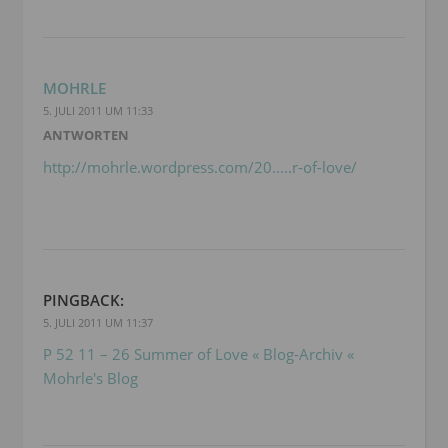
MOHRLE
5. JULI 2011 UM 11:33
ANTWORTEN
http://mohrle.wordpress.com/20.....r-of-love/
PINGBACK:
5. JULI 2011 UM 11:37
P 52 11 – 26 Summer of Love « Blog-Archiv «
Mohrle's Blog