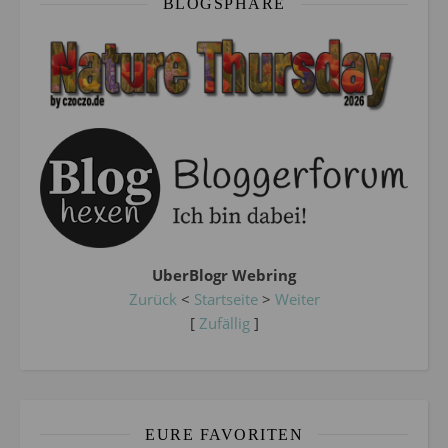
BLOGSPHÄRE
UberBlogr Webring
Zurück
<
Startseite
>
Weiter
[
Zufällig
]
EURE FAVORITEN