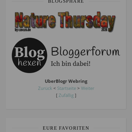
BLOGSPHÄRE
UberBlogr Webring
Zurück
<
Startseite
>
Weiter
[
Zufällig
]
EURE FAVORITEN