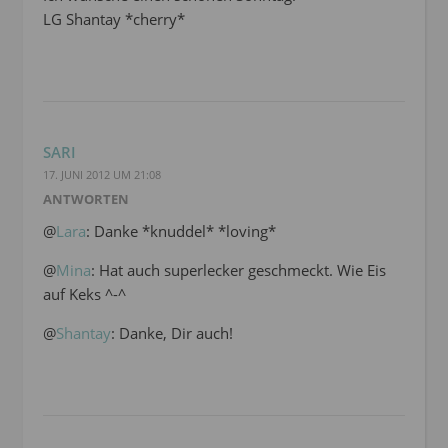
LG Shantay *cherry*
SARI
17. JUNI 2012 UM 21:08
ANTWORTEN
@
Lara
: Danke *knuddel* *loving*
@
Mina
: Hat auch superlecker geschmeckt. Wie Eis
auf Keks ^-^
@
Shantay
: Danke, Dir auch!