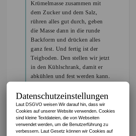
Krümelmasse zusammen mit
dem Zucker und dem Salz,
rühren alles gut durch, geben
die Masse dann in die runde
Backform und drücken alles
ganz fest. Und fertig ist der
Teigboden. Den stellen wir jetzt
in den Kühlschrank, damit er
abkühlen und fest werden kann.
In der Zwischenzeit kümmern
Datenschutzeinstellungen
wir uns um die Quarkmasse.
Laut DSGVO weisen Wir darauf hin, dass wir
Hierzu waschen und pürieren
Cookies auf unserer Website verwenden. Cookies
wir die Erdbeeren und mischen
sind kleine Textdateien, die von Webseiten
verwendet werden, um die Benutzerführung zu
den Quark mit dem Zucker.
verbessern. Laut Gesetz können wir Cookies auf
Anschließend werden die