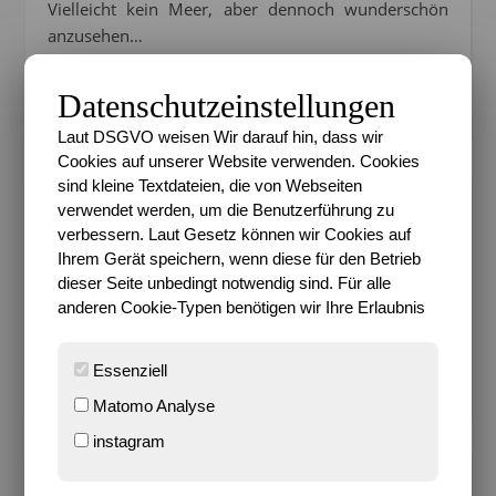
Vielleicht kein Meer, aber dennoch wunderschön
anzusehen…
Datenschutzeinstellungen
9 Kommentare
Laut DSGVO weisen Wir darauf hin, dass wir
Cookies auf unserer Website verwenden. Cookies
sind kleine Textdateien, die von Webseiten
verwendet werden, um die Benutzerführung zu
SARI
verbessern. Laut Gesetz können wir Cookies auf
Frau Mondgras – Das bin ich, Sari. Gerne auch als
Ihrem Gerät speichern, wenn diese für den Betrieb
Sari Mondgras bekannt und im Internet zu finden. 2-
dieser Seite unbedingt notwendig sind. Für alle
Fach-Mutter, Heldenehefrau, Kreativling,
anderen Cookie-Typen benötigen wir Ihre Erlaubnis
Harmoniesüchtig und ständig auf der Suche nach
Glück. Ich komme aus Berlin, bin hier aufgewachsen
Essenziell
und lebe hier seit ich denken kann.
Matomo Analyse
instagram
9 KOMMENTARE