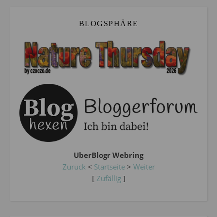
BLOGSPHÄRE
UberBlogr Webring
Zurück
<
Startseite
>
Weiter
[
Zufällig
]