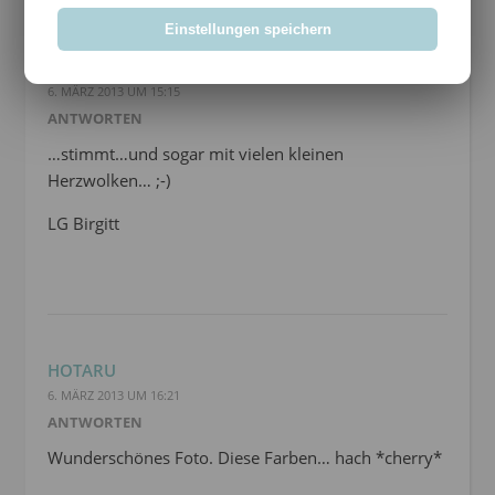
Einstellungen speichern
BIRGITT
6. MÄRZ 2013 UM 15:15
ANTWORTEN
…stimmt…und sogar mit vielen kleinen
Herzwolken… ;-)
LG Birgitt
HOTARU
6. MÄRZ 2013 UM 16:21
ANTWORTEN
Wunderschönes Foto. Diese Farben… hach *cherry*