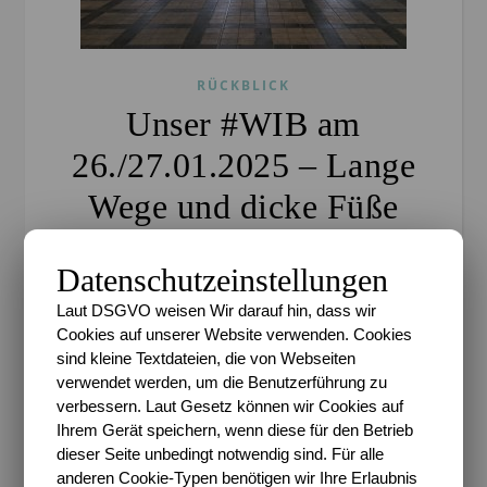
RÜCKBLICK
Unser #WIB am
26./27.01.2025 – Lange
Wege und dicke Füße
Sari
/
27. Januar 2025
/
8 Kommentare
Datenschutzeinstellungen
Enthält (unbezahlte) Werbung* An diesem #WIB
Laut DSGVO weisen Wir darauf hin, dass wir
bekam ich den kleinen Sohn quasi gar nicht zu
Cookies auf unserer Website verwenden. Cookies
Gesicht und musste mich mit dem Mann mal wieder
sind kleine Textdateien, die von Webseiten
aufteilen. Die nächsten Wochen sehen auch ähnlich
verwendet werden, um die Benutzerführung zu
aus, denn…
verbessern. Laut Gesetz können wir Cookies auf
Ihrem Gerät speichern, wenn diese für den Betrieb
dieser Seite unbedingt notwendig sind. Für alle
WEITERLESEN
anderen Cookie-Typen benötigen wir Ihre Erlaubnis