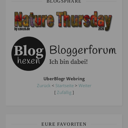
BLOGSPHÄRE
UberBlogr Webring
Zurück
<
Startseite
>
Weiter
[
Zufällig
]
EURE FAVORITEN