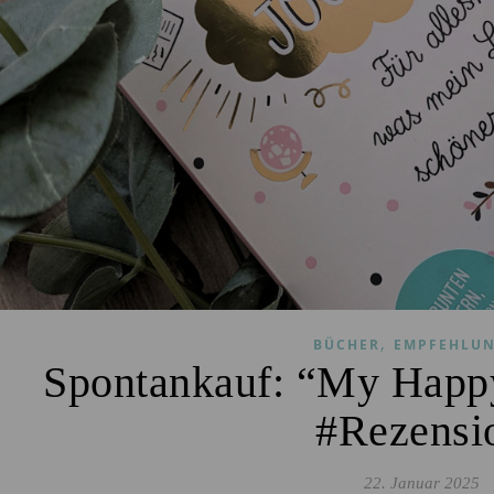
,
BÜCHER
EMPFEHLU
Spontankauf: “My Happy
#Rezensi
22. Januar 2025