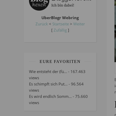
UberBlogr Webring
Zurück
<
Startseite
>
Weiter
[
Zufällig
]
EURE FAVORITEN
Wie entsteht der (fü...
- 167.463
views
Es schimpft sich Put...
- 96.564
views
Es wird endlich Somm...
- 75.660
views