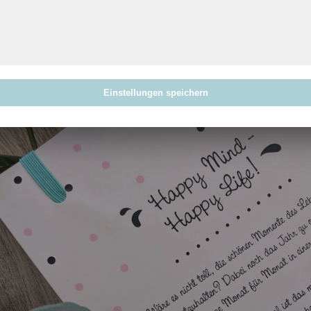
Ich wanderte durch soooo viele Läden, die dafür sonst eigentlic
wurde leider so gar nicht fündig. Stattdessen sprang mir dies
. Ja, ich wurde schwach. Ein Buch zum Gestalten im D
Affiliate Link)
in meinen Rucksack.
Einstellungen speichern