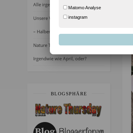
Alle irgendwie verrückt, oder?
Matomo Analyse
instagram
Unsere Wochenlieblinge 31/2026
(
– Halber Alltag ist zurück
Nature Thursday 21/2026 –
Irgendwie wie April, oder?
BLOGSPHÄRE