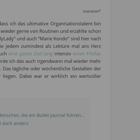
ezension*
ss ich das ultimative Organisationstalent bin
 wieder gerne von Routinen und erzählte schon
FlyLady” und auch “Marie Kondo” sind hier nach
sie jedem zumindest als Lektüre mal ans Herz
auch
eine ganze Zeit lang
intensiv
einen Filofax
 werde ich das auch irgendwann mal wieder mehr
n. Das tägliche oder wöchentliche Gestalten der
liegen. Dabei war er wirklich ein wertvoller
enschen, die ein Bullet Journal führen…
d doch anders