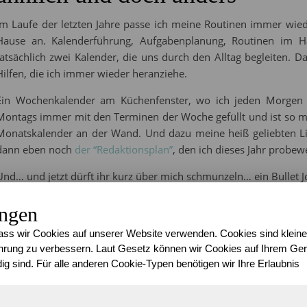
Im Laufe der letzten Jahre passe ich meine Routinen immer wiede
Hause an. Kalenderführung, Aufgabenplanung, Routinen im 
tatsächlich zwei Kalender, die uns durch den Alltag begleiten. 
Hilfen, die ich immer wieder heranziehe.
Ein Wochenkalender am Küchenfenster, wo ich jeden Morgen 
Montags immer mit den Terminen der Woche gefüllt und ist so m
Monatskalender an der Wand. Und dazu meine heiß geliebten Lis
dann eben noch
der “Redaktionsplan”
, den ich dieses Jahr probew
Und… und jetzt dürft ihr kurz über mich schmunzeln… ein Bullet J
“My Happy Bullet Journal” 
ungen
ss wir Cookies auf unserer Website verwenden. Cookies sind kleine
Japp, jetzt habe ich doch eines. Es war ein Spontankauf. Eigentl
rung zu verbessern. Laut Gesetz können wir Cookies auf Ihrem Gerä
unterwegs, weil ich hoffte einen Ersatz für meine kaputte Schalt
ig sind. Für alle anderen Cookie-Typen benötigen wir Ihre Erlaubnis
Briefaufbewahrung, kleiner Infotafel und Klemmen, um Terminze
Dezember abgestürzt und leider kaputt gegangen.