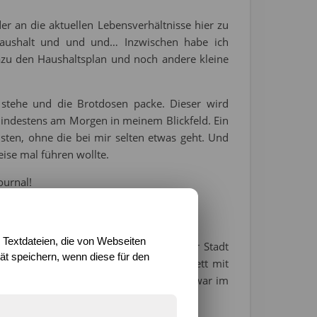
r an die aktuellen Lebensverhältnisse hier zu
Haushalt und und und… Inzwischen habe ich
Dazu den Haushaltsplan und noch andere kleine
stehe und die Brotdosen packe. Dieser wird
indestens am Morgen in meinem Blickfeld. Ein
ten, ohne die bei mir selten etwas geht. Und
eise mal führen wollte.
ournal!
von GROH
 Textdateien, die von Webseiten
ich war ich an diesem Tag alleine in der Stadt
t speichern, wenn diese für den
zentrale im Flur zu finden. Ein neues Brett mit
ttel oder so festzumachen. Meine alte war im