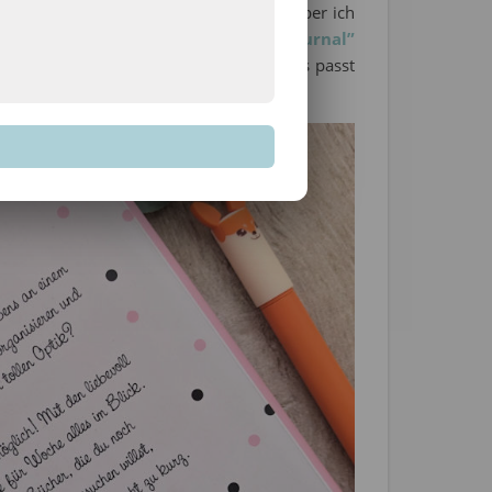
h immer ein guter Anlaufpunkt waren. Aber ich
es Buch ins Auge:
“My Happy Bullet Journal”
in A5 Format im Softcover. Pluspunkt: Es passt