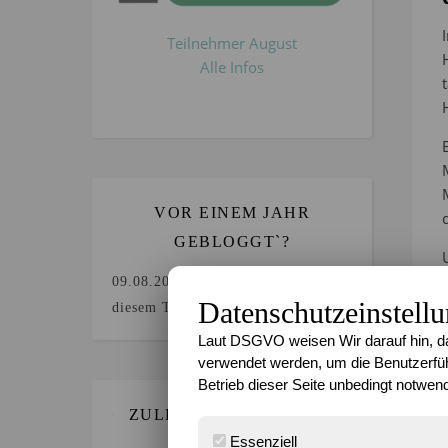
Teilnehmer August
Alle Infos
VOR EINEM JAHR
GEBLOGGT`?
09.08.2025
Keine Beiträge an
Datenschutzeinstell
diesem Tag.
Laut DSGVO weisen Wir darauf hin, da
verwendet werden, um die Benutzerfüh
Betrieb dieser Seite unbedingt notwend
ZULETZT GEBLOGGT…
Essenziell