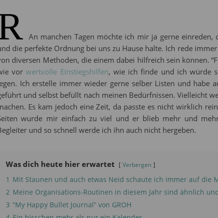
R
An manchen Tagen möchte ich mir ja gerne einreden, da
und die perfekte Ordnung bei uns zu Hause halte. Ich rede immer
von diversen Methoden, die einem dabei hilfreich sein können. “
wie vor
wertvolle Einstiegshilfen
, wie ich finde und ich würde 
legen. Ich erstelle immer wieder gerne selber Listen und habe 
geführt und selbst befüllt nach meinen Bedürfnissen. Vielleicht
machen. Es kam jedoch eine Zeit, da passte es nicht wirklich rei
Seiten wurde mir einfach zu viel und er blieb mehr und mehr 
Begleiter und so schnell werde ich ihn auch nicht hergeben.
Was dich heute hier erwartet
Verbergen
1
Mit Staunen und auch etwas Neid schaute ich immer auf die M
2
Meine Organisations-Routinen in diesem Jahr sind ähnlich un
3
“My Happy Bullet Journal” von GROH
4
Ein bisschen mehr als nur ein Kalender