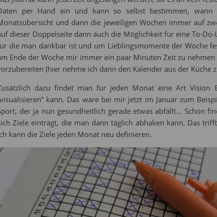
Daten per Hand ein und kann so selbst bestimmen, wann es 
Monatsübersicht und dann die jeweiligen Wochen immer auf zw
auf dieser Doppelseite dann auch die Möglichkeit für eine To-Do-L
für die man dankbar ist und um Lieblingsmomente der Woche festz
am Ende der Woche mir immer ein paar Minuten Zeit zu nehmen d
vorzubereiten (hier nehme ich dann den Kalender aus der Küche z
Zusätzlich dazu findet man für jeden Monat eine Art Vision 
“visualisieren” kann. Das wäre bei mir jetzt im Januar zum Beisp
Sport, der ja nun gesundheitlich gerade etwas abfällt… Schön f
sich Ziele einträgt, die man dann täglich abhaken kann. Das trif
ich kann die Ziele jeden Monat neu definieren.