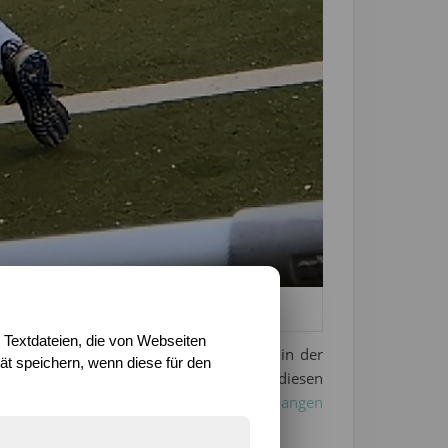
oche
 Textdateien, die von Webseiten
lische Woche” zu. Das heißt zwei Mal in der
t speichern, wenn diese für den
 Wochenende. Die erste Hürde haben sie diesen
eimspiele, so dass uns dieses Mal
die langen
 aber wird am Ende gewonnen.