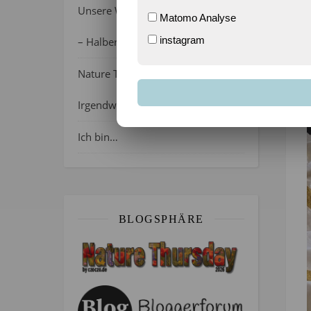
Unsere Wochenlieblinge 31/2026
Matomo Analyse
instagram
– Halber Alltag ist zurück
Nature Thursday 21/2026 –
Irgendwie wie April, oder?
Ich bin…
BLOGSPHÄRE