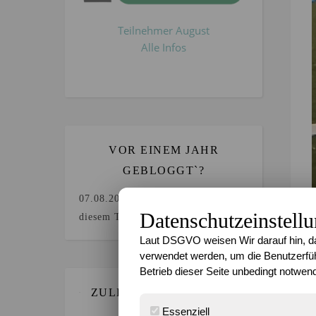
Teilnehmer August
Alle Infos
VOR EINEM JAHR
GEBLOGGT`?
07.08.2025
Keine Beiträge an
Datenschutzeinstell
diesem Tag.
Laut DSGVO weisen Wir darauf hin, da
verwendet werden, um die Benutzerfüh
Betrieb dieser Seite unbedingt notwend
ZULETZT GEBLOGGT…
Essenziell