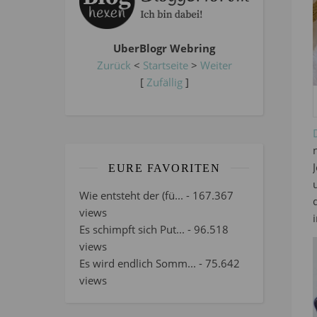
UberBlogr Webring
Zurück
<
Startseite
>
Weiter
[
Zufällig
]
EURE FAVORITEN
Wie entsteht der (fü...
- 167.367
views
Es schimpft sich Put...
- 96.518
views
Es wird endlich Somm...
- 75.642
views