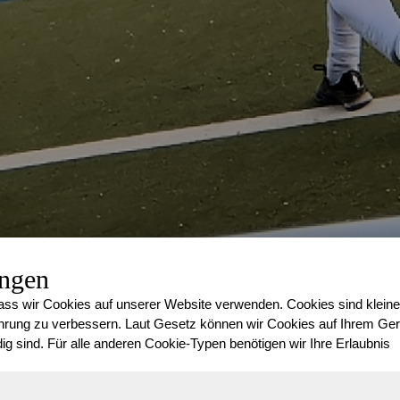
ungen
Punktspiel unter der W
ss wir Cookies auf unserer Website verwenden. Cookies sind kleine
Auf den großen Sohn kommt eine, vom Trainer so genannte “Eng
rung zu verbessern. Laut Gesetz können wir Cookies auf Ihrem Gerä
nächsten Zeit mitten in der Woche Staffel und dazu nochmal am
ig sind. Für alle anderen Cookie-Typen benötigen wir Ihre Erlaubnis
Mittwoch genommen. Erfreulicher Weise sind alle drei Spiele H
Wegen quer durch die Stadt
erspart bleiben. Das Spiel läuft zäh,