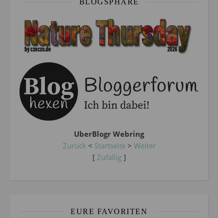
BLOGSPHÄRE
UberBlogr Webring
Zurück
<
Startseite
>
Weiter
[
Zufällig
]
EURE FAVORITEN