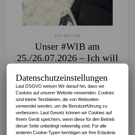
RÜCKBLICK
Unser #WIB am
25./26.07.2026 – Ich will
nix davon hören
Datenschutzeinstellungen
Sari
/
27. Juli 2026
/
4 Kommentare
Laut DSGVO weisen Wir darauf hin, dass wir
Cookies auf unserer Website verwenden. Cookies
Enthält (unbezahlte) Werbung* Man merkt, dass sich
sind kleine Textdateien, die von Webseiten
die Fußballpause dem Ende zuneigt, da es nun
verwendet werden, um die Benutzerführung zu
immer öfter wieder Thema bei uns wird. Aber eine
verbessern. Laut Gesetz können wir Cookies auf
Woche ist noch Sommerpause in dem Bereich und
Ihrem Gerät speichern, wenn diese für den Betrieb
deshalb…
dieser Seite unbedingt notwendig sind. Für alle
anderen Cookie-Typen benötigen wir Ihre Erlaubnis