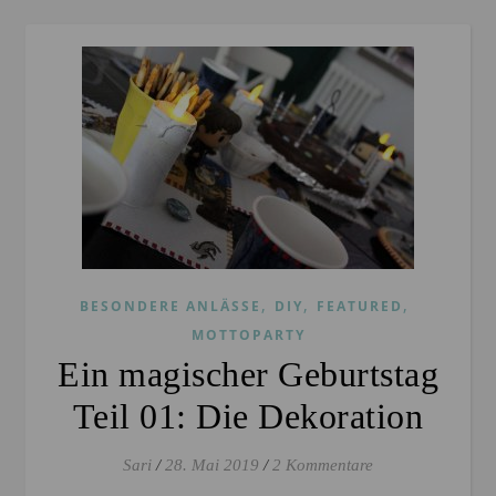
,
,
,
BESONDERE ANLÄSSE
DIY
FEATURED
MOTTOPARTY
Ein magischer Geburtstag
Teil 01: Die Dekoration
Sari
/
28. Mai 2019
/
2 Kommentare