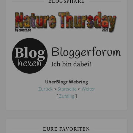
BLOGSPHÄRE
UberBlogr Webring
Zurück
<
Startseite
>
Weiter
[
Zufällig
]
EURE FAVORITEN