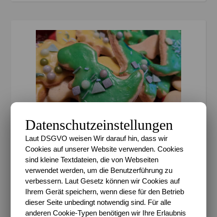
Datenschutzeinstellungen
Laut DSGVO weisen Wir darauf hin, dass wir
,
,
BESONDERE ANLÄSSE
FEATURED
Cookies auf unserer Website verwenden. Cookies
sind kleine Textdateien, die von Webseiten
,
HELDENKINDER
MOTTOPARTY
verwendet werden, um die Benutzerführung zu
Creadienstag – Wir feiern
verbessern. Laut Gesetz können wir Cookies auf
Ihrem Gerät speichern, wenn diese für den Betrieb
eine Dino-Party in
dieser Seite unbedingt notwendig sind. Für alle
Corona-Zeiten
anderen Cookie-Typen benötigen wir Ihre Erlaubnis