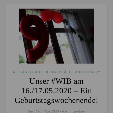
,
,
ALLTAGSCHAOS
BLOGSPHÄRE
MOTTOPARTY
Unser #WIB am
16./17.05.2020 – Ein
Geburtstagswochenende!
Sari
/
18. Mai 2020
/
0 Kommentare