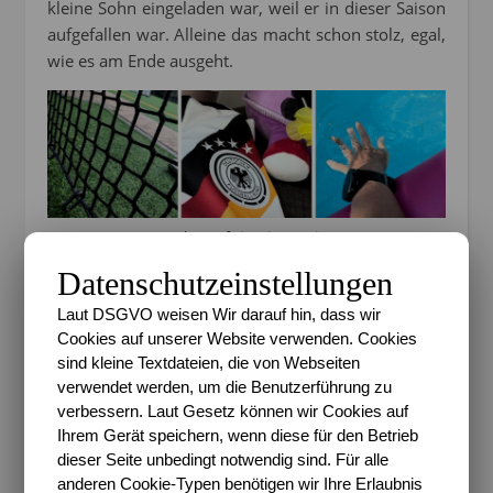
kleine Sohn eingeladen war, weil er in dieser Saison
aufgefallen war. Alleine das macht schon stolz, egal,
wie es am Ende ausgeht.
#bestofnine im Juni
13 –
Ich bin zum Anfeuern beim
Schulsportfest
des
Datenschutzeinstellungen
kleinen Sohnes dabei zusammen mit einer anderen
Laut DSGVO weisen Wir darauf hin, dass wir
Mutti.
Cookies auf unserer Website verwenden. Cookies
14 –
Der kleine Sohn
besteht die Radfahrprüfung
.
sind kleine Textdateien, die von Webseiten
verwendet werden, um die Benutzerführung zu
15 –
Von einem Klassenkamerad bekommt er so
verbessern. Laut Gesetz können wir Cookies auf
viele Sammelkarten
von der Edeka Aktion
Ihrem Gerät speichern, wenn diese für den Betrieb
geschenkt, dass wir das Buch mit Hilfe eines
dieser Seite unbedingt notwendig sind. Für alle
Freundes tatsächlich auch voll bekommen.
anderen Cookie-Typen benötigen wir Ihre Erlaubnis