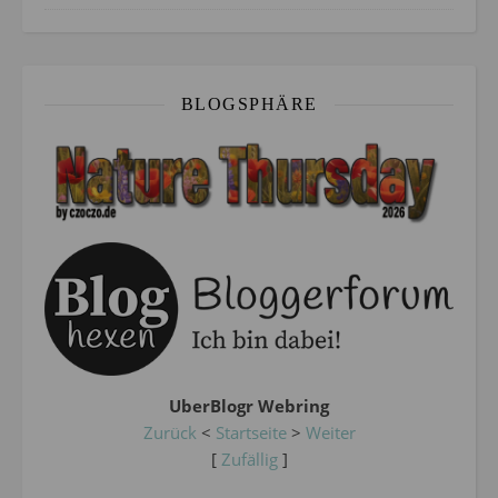
BLOGSPHÄRE
UberBlogr Webring
Zurück
<
Startseite
>
Weiter
[
Zufällig
]