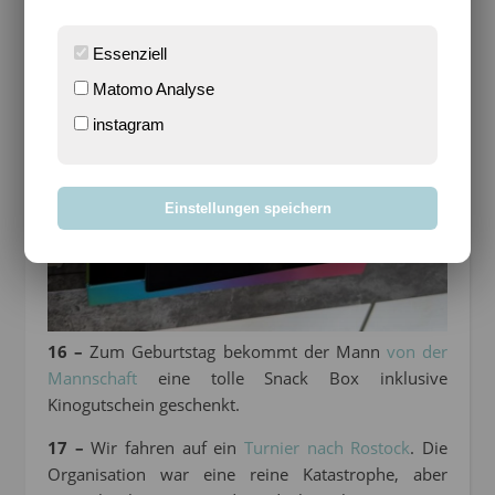
Essenziell
Matomo Analyse
instagram
Einstellungen speichern
16 –
Zum Geburtstag bekommt der Mann
von der
Mannschaft
eine tolle Snack Box inklusive
Kinogutschein geschenkt.
17 –
Wir fahren auf ein
Turnier nach Rostock
. Die
Organisation war eine reine Katastrophe, aber