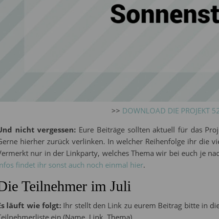
>>
DOWNLOAD DIE PROJEKT 5
Und nicht vergessen:
Eure Beiträge sollten aktuell für das Pro
Gerne hierher zurück verlinken. In welcher Reihenfolge ihr die v
Vermerkt nur in der Linkparty, welches Thema wir bei euch je n
Infos findet ihr sonst auch noch einmal hier
.
Die Teilnehmer im Juli
Es läuft wie folgt:
Ihr stellt den Link zu eurem Beitrag bitte in 
Teilnehmerliste ein (Name, Link, Thema).