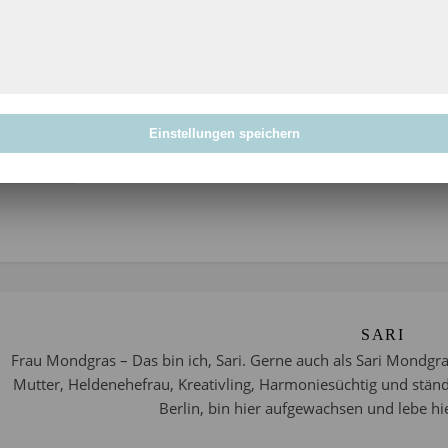
Edelines Healthy Things
Variati
Angela Carstensen
Angela 
Irgendwas Buntes
Edelines
Alle Infos zum Projekt 52 findet Ihr
hier
. Alle Teilnehmer, die sic
Einstellungen speichern
Projekt 52
SARI
Frau Mondgras – Das bin ich, Sari. Gerne auch als Sari Mondgra
Mutter, Heldenehefrau, Kreativling, Harmoniesüchtig und stän
Berlin, bin hier aufgewachsen und lebe hie