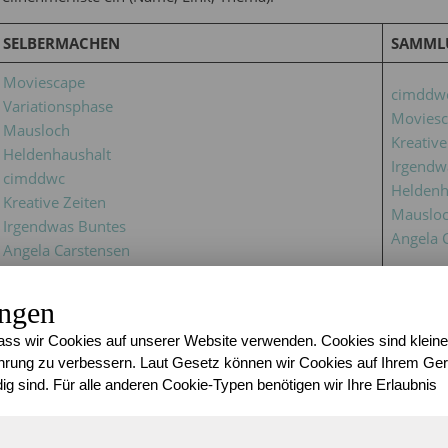
SELBERMACHEN
SAMML
Moviescape
cimddw
Variationsphase
Moviesc
Mausloch
Kreative
Heldenhaushalt
Irgendw
cimddwc
Heldenh
Kreative Zeiten
Mauslo
Irgendwas Buntes
Angela 
Angela Carstensen
BALL
SONNE
ungen
cimddwc
Mauslo
ss wir Cookies auf unserer Website verwenden. Cookies sind kleine
Heldenhaushalt
Heldenh
rung zu verbessern. Laut Gesetz können wir Cookies auf Ihrem Gerä
Moviescape
cimddw
ig sind. Für alle anderen Cookie-Typen benötigen wir Ihre Erlaubnis
Mausloch
Irgendw
Variationsphase
Moviesc