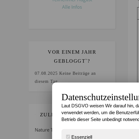
Alle Infos
VOR EINEM JAHR
GEBLOGGT`?
07.08.2025
Keine Beiträge an
diesem Tag.
Datenschutzeinstell
Laut DSGVO weisen Wir darauf hin, da
verwendet werden, um die Benutzerfüh
ZULETZT GEBLOGGT…
Betrieb dieser Seite unbedingt notwend
Nature Thursday 21/2026 –
Essenziell