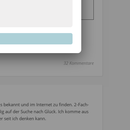
onsphase
Carstensen
 Healthy Things
h angemeldet haben,
hier
.
32 Kommentare
s bekannt und im Internet zu finden. 2-Fach-
dig auf der Suche nach Glück. Ich komme aus
r seit ich denken kann.