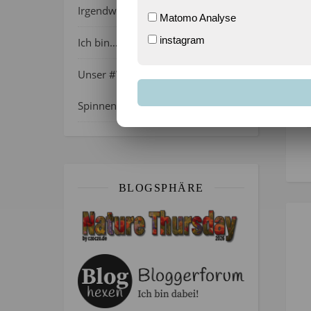
Irgendwie wie April, oder?
Matomo Analyse
instagram
Ich bin…
Unser #WIB am 01./02.08.2026 –
Spinnenalarm!
BLOGSPHÄRE