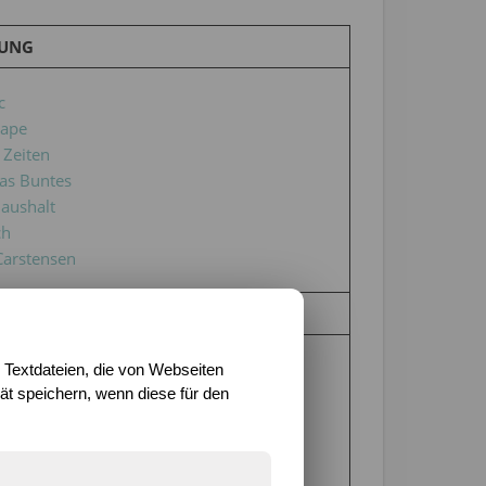
UNG
c
ape
 Zeiten
as Buntes
aushalt
ch
Carstensen
NSTRAHL
ch
 Textdateien, die von Webseiten
aushalt
t speichern, wenn diese für den
c
as Buntes
ape