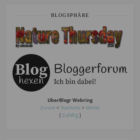
BLOGSPHÄRE
UberBlogr Webring
Zurück
<
Startseite
>
Weiter
[
Zufällig
]