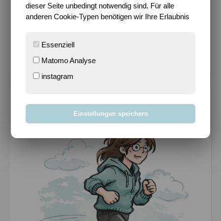
dieser Seite unbedingt notwendig sind. Für alle
EURE FAVORITEN
anderen Cookie-Typen benötigen wir Ihre Erlaubnis
Wie entsteht der (fü...
- 167.463 views
Essenziell
Es schimpft sich Put...
- 96.564 views
Es wird endlich Somm...
- 75.660 views
Matomo Analyse
instagram
SPORTY?!
Einstellungen speichern