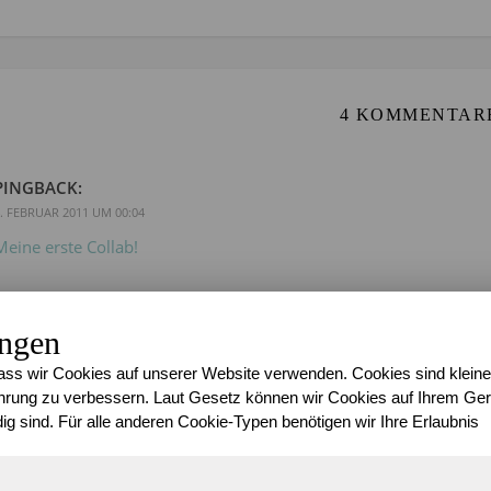
4 KOMMENTAR
PINGBACK:
. FEBRUAR 2011 UM 00:04
Meine erste Collab!
ungen
ss wir Cookies auf unserer Website verwenden. Cookies sind kleine
ANJA
rung zu verbessern. Laut Gesetz können wir Cookies auf Ihrem Gerä
8. AUGUST 2012 UM 20:16
ig sind. Für alle anderen Cookie-Typen benötigen wir Ihre Erlaubnis
wow, wunderschön mal alles zusammen zu sehen. Eine tolle Entwi
weiterhin viel Spaß dabei *cherry*