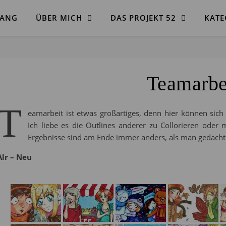
FANG
ÜBER MICH
DAS PROJEKT 52
KATE
Teamarbe
T
eamarbeit ist etwas großartiges, denn hier können sic
Ich liebe es die Outlines anderer zu Collorieren oder 
Ergebnisse sind am Ende immer anders, als man gedacht 
Alr – Neu