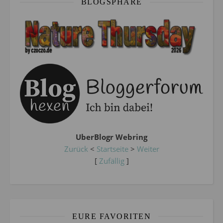
BLOGSPHÄRE
UberBlogr Webring
Zurück
<
Startseite
>
Weiter
[
Zufällig
]
EURE FAVORITEN