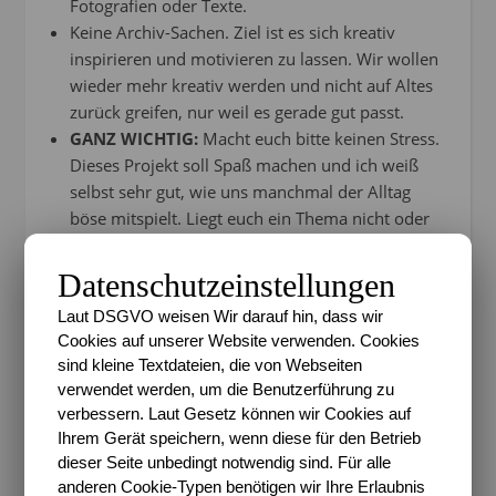
Fotografien oder Texte.
Keine Archiv-Sachen. Ziel ist es sich kreativ
inspirieren und motivieren zu lassen. Wir wollen
wieder mehr kreativ werden und nicht auf Altes
zurück greifen, nur weil es gerade gut passt.
GANZ WICHTIG:
Macht euch bitte keinen Stress.
Dieses Projekt soll Spaß machen und ich weiß
selbst sehr gut, wie uns manchmal der Alltag
böse mitspielt. Liegt euch ein Thema nicht oder
ihr findet keine Zeit zur Umsetzung, erlaubt euch
auch mal auszusetzen!
Datenschutzeinstellungen
Ich hoffe, ich habe vorerst nichts Wichtiges
Laut DSGVO weisen Wir darauf hin, dass wir
vergessen. Wenn Ihr noch Fragen oder Anregungen
Cookies auf unserer Website verwenden. Cookies
sind kleine Textdateien, die von Webseiten
habt, dann teilt sie gerne mit uns hier in den
verwendet werden, um die Benutzerführung zu
Kommentaren.
verbessern. Laut Gesetz können wir Cookies auf
Teilt das Projekt
Ihrem Gerät speichern, wenn diese für den Betrieb
dieser Seite unbedingt notwendig sind. Für alle
anderen Cookie-Typen benötigen wir Ihre Erlaubnis
Ihr möchtet das Projekt gerne auf eurer Seite