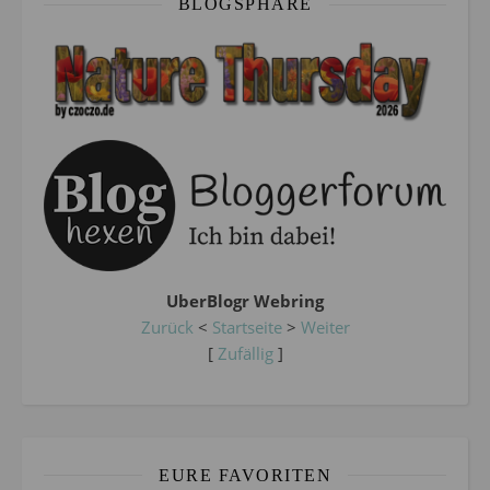
BLOGSPHÄRE
UberBlogr Webring
Zurück
<
Startseite
>
Weiter
[
Zufällig
]
EURE FAVORITEN