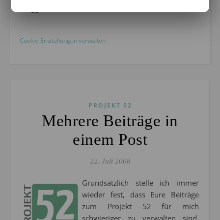
Bloggen mit Leidenschaft seit 14.03.2004
Cookie-Einstellungen verwalten
PROJEKT 52
Mehrere Beiträge in
einem Post
22. Juli 2008
Grundsätzlich stelle ich immer
wieder fest, dass Eure Beiträge
zum Projekt 52 für mich
schwieriger zu verwalten sind,