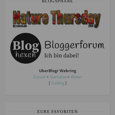
BLOGSPHÄRE
UberBlogr Webring
Zurück
<
Startseite
>
Weiter
[
Zufällig
]
EURE FAVORITEN