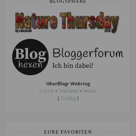
BLOGSPHÄRE
UberBlogr Webring
Zurück
<
Startseite
>
Weiter
[
Zufällig
]
EURE FAVORITEN