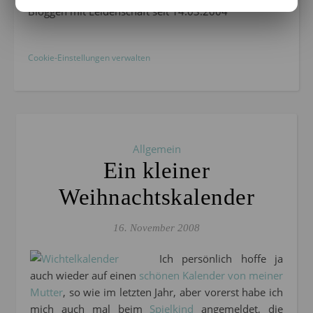
Bloggen mit Leidenschaft seit 14.03.2004
Cookie-Einstellungen verwalten
Allgemein
Ein kleiner
Weihnachtskalender
16. November 2008
Ich persönlich hoffe ja
auch wieder auf einen
schönen Kalender von meiner
Mutter
, so wie im letzten Jahr, aber vorerst habe ich
mich auch mal beim
Spielkind
angemeldet, die