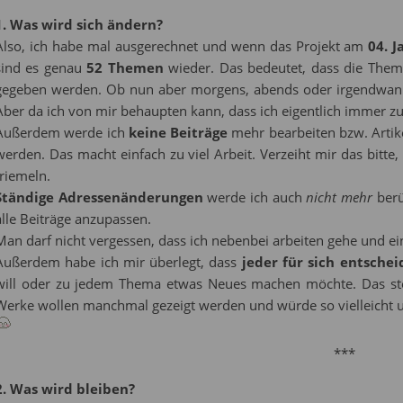
1. Was wird sich ändern?
Also, ich habe mal ausgerechnet und wenn das Projekt am
04. 
sind es genau
52 Themen
wieder. Das bedeutet, dass die The
gegeben werden. Ob nun aber morgens, abends oder irgendwann 
Aber da ich von mir behaupten kann, dass ich eigentlich immer zuv
Außerdem werde ich
keine Beiträge
mehr bearbeiten bzw. Artike
werden. Das macht einfach zu viel Arbeit. Verzeiht mir das bitte, 
friemeln.
Ständige Adressenänderungen
werde ich auch
nicht mehr
berü
alle Beiträge anzupassen.
Man darf nicht vergessen, dass ich nebenbei arbeiten gehe und ei
Außerdem habe ich mir überlegt, dass
jeder für sich entsche
will oder zu jedem Thema etwas Neues machen möchte. Das steh
Werke wollen manchmal gezeigt werden und würde so vielleicht u
***
2. Was wird bleiben?