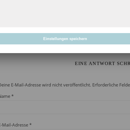
Anmeldung!
30. Dezember 2024
Projekt 52 im September:
Haustiere
4. September 2025
Einstellungen speichern
EINE ANTWORT SCH
Deine E-Mail-Adresse wird nicht veröffentlicht.
Erforderliche Feld
Name
*
E-Mail-Adresse
*