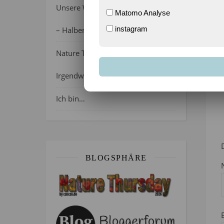
Unsere Wochenlieblinge 31/2026
Matomo Analyse
instagram
– Halber Alltag ist zurück
Nature Thursday 21/2026 –
1
Irgendwie wie April, oder?
Ich bin…
BLOGSPHÄRE