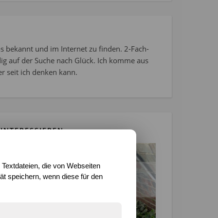
s bekannt und im Internet zu finden. 2-Fach-
dig auf der Suche nach Glück. Ich komme aus
r seit ich denken kann.
INTERESSIEREN
 Textdateien, die von Webseiten
t speichern, wenn diese für den
: Die