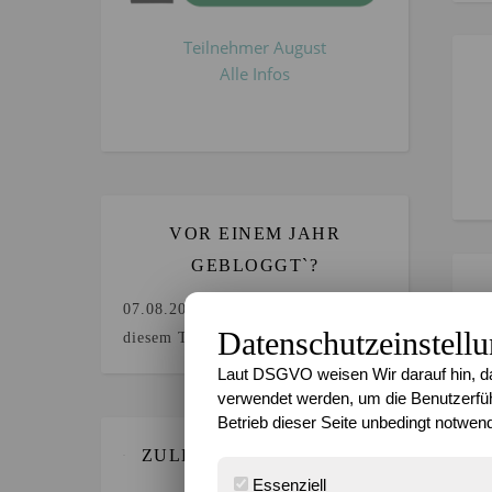
Teilnehmer August
Alle Infos
VOR EINEM JAHR
GEBLOGGT`?
07.08.2025
Keine Beiträge an
Datenschutzeinstell
diesem Tag.
Laut DSGVO weisen Wir darauf hin, da
verwendet werden, um die Benutzerfüh
Betrieb dieser Seite unbedingt notwend
ZULETZT GEBLOGGT…
Essenziell