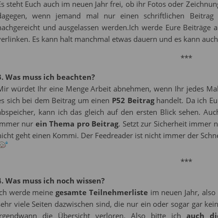
Es steht Euch auch im neuen Jahr frei, ob ihr Fotos oder Zeichnu
dagegen, wenn jemand mal nur einen schriftlichen Beitrag 
nachgereicht und ausgelassen werden.Ich werde Eure Beiträge a
verlinken. Es kann halt manchmal etwas dauern und es kann auch
***
3. Was muss ich beachten?
Mir würdet Ihr eine Menge Arbeit abnehmen, wenn Ihr jedes Ma
es sich bei dem Beitrag um einen
P52 Beitrag
handelt. Da ich Eu
abspeicher, kann ich das gleich auf den ersten Blick sehen. Au
immer nur
ein Thema pro Beitrag
. Setzt zur Sicherheit immer
nicht geht einen Kommi. Der Feedreader ist nicht immer der Schne
***
4. Was muss ich noch wissen?
Ich werde meine
gesamte Teilnehmerliste
im neuen Jahr, also
sehr viele Seiten dazwischen sind, die nur ein oder sogar gar kei
irgendwann die Übersicht verloren. Also bitte ich
auch di