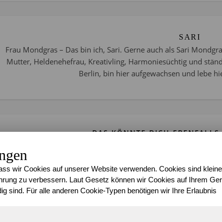
SARI
Frau Mondgras – Das bin ich, Sari. Gerne auch als Sari Mondgra
Mutter, Heldenehefrau, Kreativling, Harmoniesüchtig und stän
Berlin, bin hier aufgewachsen und lebe hie
DAS KÖNNTE DICH EBENFALLS 
ungen
ss wir Cookies auf unserer Website verwenden. Cookies sind kleine
rung zu verbessern. Laut Gesetz können wir Cookies auf Ihrem Gerä
ig sind. Für alle anderen Cookie-Typen benötigen wir Ihre Erlaubnis
Projekt 52 im Jahr 2025