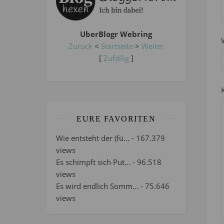
UberBlogr Webring
Zurück
<
Startseite
>
Weiter
[
Zufällig
]
EURE FAVORITEN
Wie entsteht der (fü...
- 167.379
views
Es schimpft sich Put...
- 96.518
views
Es wird endlich Somm...
- 75.646
views