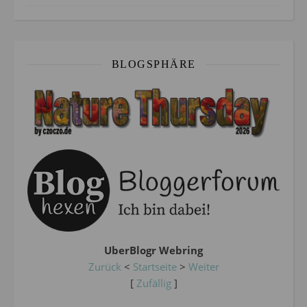
BLOGSPHÄRE
UberBlogr Webring
Zurück
<
Startseite
>
Weiter
[
Zufällig
]