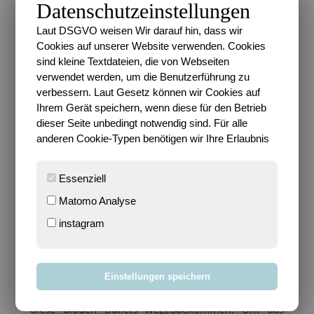
Datenschutzeinstellungen
morgens ein bisschen länger liegen bleiben zu
können, mache ich zwar nicht (ich stehe immer
Laut DSGVO weisen Wir darauf hin, dass wir
gegen 07.30 Uhr auf), aber das tut nichts zur…
Cookies auf unserer Website verwenden. Cookies
sind kleine Textdateien, die von Webseiten
verwendet werden, um die Benutzerführung zu
WEITERLESEN
verbessern. Laut Gesetz können wir Cookies auf
Ihrem Gerät speichern, wenn diese für den Betrieb
dieser Seite unbedingt notwendig sind. Für alle
anderen Cookie-Typen benötigen wir Ihre Erlaubnis
Essenziell
Allgemein
Matomo Analyse
Sidebar – Fast fertig!!!
instagram
Sari
/
25. November 2008
/
0 Kommentare
Uff, was für eine Arbeit. Gestern Abend ging fast die
Einstellungen speichern
gesamte Zeit dafür drauf, um bei dem “zuletzt bei”
diese blöden Bullets wegzubekommen. Um das