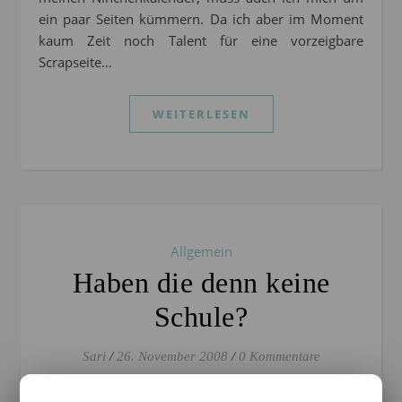
ein paar Seiten kümmern. Da ich aber im Moment
kaum Zeit noch Talent für eine vorzeigbare
Scrapseite…
WEITERLESEN
Allgemein
Haben die denn keine
Schule?
Sari
/
26. November 2008
/
0 Kommentare
Ja, ich gehöre zu denen, die das Glück haben,