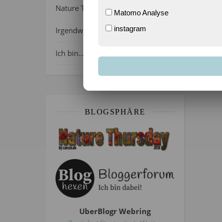
Nature Thursday 21/2026 –
Matomo Analyse
instagram
Irgendwie wie April, oder?
Ich bin…
BLOGSPHÄRE
UberBlogr Webring