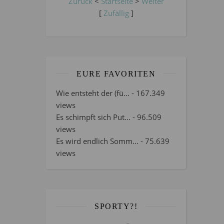
Zurück
<
Startseite
>
Weiter
[
Zufällig
]
EURE FAVORITEN
Wie entsteht der (fü...
- 167.349
views
Es schimpft sich Put...
- 96.509
views
Es wird endlich Somm...
- 75.639
views
SPORTY?!