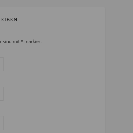
REIBEN
er sind mit
*
markiert