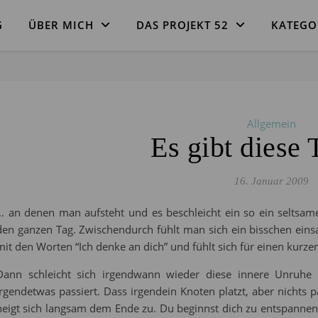
G
ÜBER MICH
DAS PROJEKT 52
KATEGO
Allgemein
Es gibt diese
16. Januar 2009
… an denen man aufsteht und es beschleicht ein so ein seltsame
den ganzen Tag. Zwischendurch fühlt man sich ein bisschen einsa
mit den Worten “Ich denke an dich” und fühlt sich für einen kurze
Dann schleicht sich irgendwann wieder diese innere Unruhe e
irgendetwas passiert. Dass irgendein Knoten platzt, aber nichts p
neigt sich langsam dem Ende zu. Du beginnst dich zu entspannen