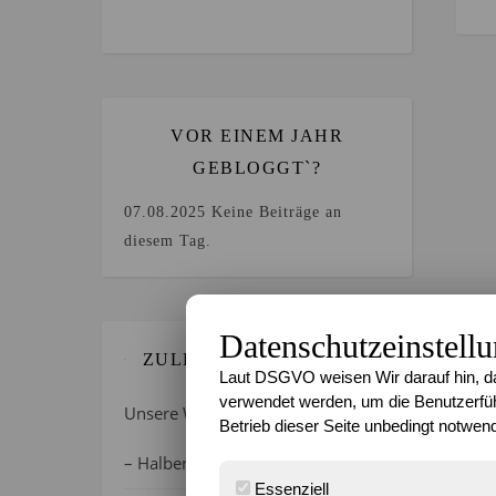
VOR EINEM JAHR
GEBLOGGT`?
07.08.2025
Keine Beiträge an
diesem Tag.
Datenschutzeinstell
ZULETZT GEBLOGGT…
Laut DSGVO weisen Wir darauf hin, da
verwendet werden, um die Benutzerfüh
Unsere Wochenlieblinge 31/2026
Betrieb dieser Seite unbedingt notwend
– Halber Alltag ist zurück
Essenziell