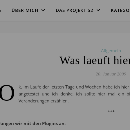
G
ÜBER MICH
DAS PROJEKT 52
KATEGO
Allgemein
Was laeuft hier
20. Januar 2009
O
k, im Laufe der letzten Tage und Wochen habe ich hier e
angetestet und ich denke, ich sollte hier mal ein
Veränderungen erzählen.
***
Fangen wir mit den Plugins an: