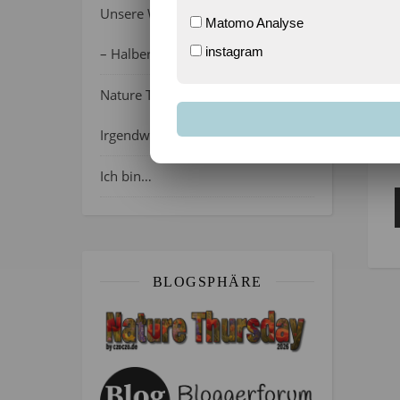
Unsere Wochenlieblinge 31/2026
Matomo Analyse
instagram
– Halber Alltag ist zurück
Nature Thursday 21/2026 –
Irgendwie wie April, oder?
Ich bin…
BLOGSPHÄRE