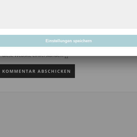
Einstellungen speichern
Mit der Nutzung dieses Formulars erklärst du dich mit der Spe
diese Website einverstanden.
*