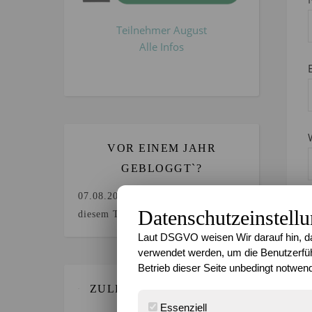
Teilnehmer August
Alle Infos
VOR EINEM JAHR
GEBLOGGT`?
07.08.2025
Keine Beiträge an
Datenschutzeinstell
diesem Tag.
Laut DSGVO weisen Wir darauf hin, da
verwendet werden, um die Benutzerfüh
Betrieb dieser Seite unbedingt notwend
ZULETZT GEBLOGGT…
Essenziell