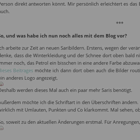
Person direkt antworten könnt. Mir persönlich erleichtert es das
auch.
***
So, und was habe ich nun noch alles mit dem Blog vor?
Ich arbeite zur Zeit an neuen Saribildern. Erstens, wegen der verä
denke, dass die Winterkleidung und der Schnee dort oben bald n
immer noch, das Petrol ein bisschen in eine andere Farbe abzuwan
dieses Beitrages
möchte ich dann dort oben auch die Bilder routi
ein anderes Logo angezeigt.
Deshalb werden dieses Mal auch ein paar mehr Saris benötigt.
Außerdem möchte ich die Schriftart in den Überschriften ändern. Es
wirklich mit Umlauten, Punkten und Co klarkommt. Mal sehen, ob
So, soweit zu den aktuellen Änderungen erstmal. Für Anregungen,