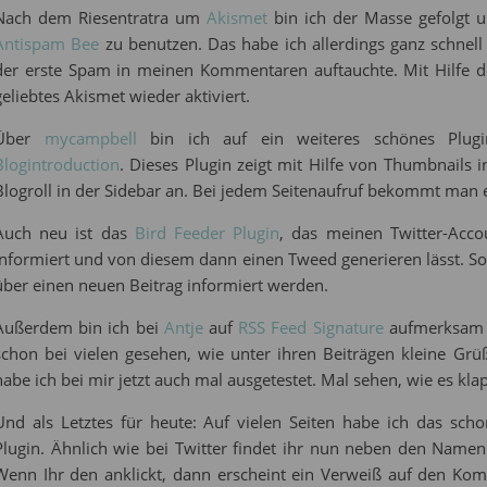
Nach dem Riesentratra um
Akismet
bin ich der Masse gefolgt u
Antispam Bee
zu benutzen. Das habe ich allerdings ganz schnell 
der erste Spam in meinen Kommentaren auftauchte. Mit Hilfe 
geliebtes Akismet wieder aktiviert.
Über
mycampbell
bin ich auf ein weiteres schönes Plug
Blogintroduction
. Dieses Plugin zeigt mit Hilfe von Thumbnails in
Blogroll in der Sidebar an. Bei jedem Seitenaufruf bekommt man e
Auch neu ist das
Bird Feeder Plugin
, das meinen Twitter-Acc
informiert und von diesem dann einen Tweed generieren lässt. So
über einen neuen Beitrag informiert werden.
Außerdem bin ich bei
Antje
auf
RSS Feed Signature
aufmerksam g
schon bei vielen gesehen, wie unter ihren Beiträgen kleine Gr
habe ich bei mir jetzt auch mal ausgetestet. Mal sehen, wie es kla
Und als Letztes für heute: Auf vielen Seiten habe ich das sc
Plugin. Ähnlich wie bei Twitter findet ihr nun neben den Name
Wenn Ihr den anklickt, dann erscheint ein Verweiß auf den Ko