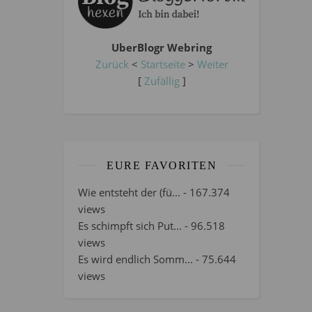
UberBlogr Webring
Zurück
<
Startseite
>
Weiter
[
Zufällig
]
EURE FAVORITEN
Wie entsteht der (fü...
- 167.374
views
Es schimpft sich Put...
- 96.518
views
Es wird endlich Somm...
- 75.644
views