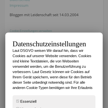
Impressum
Bloggen mit Leidenschaft seit 14.03.2004
Cookie-Einstellungen verwalten
Datenschutzeinstellungen
Laut DSGVO weisen Wir darauf hin, dass wir
Cookies auf unserer Website verwenden. Cookies
sind kleine Textdateien, die von Webseiten
,
ALLTAGSCHAOS
BLOGSPHÄRE
verwendet werden, um die Benutzerführung zu
Wie ich zum Häkeln
verbessern. Laut Gesetz können wir Cookies auf
Ihrem Gerät speichern, wenn diese für den Betrieb
kam…
dieser Seite unbedingt notwendig sind. Für alle
anderen Cookie-Typen benötigen wir Ihre Erlaubnis
14. September 2010
Essenziell