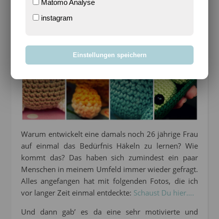
Matomo Analyse
instagram
Einstellungen speichern
Warum entwickelt eine damals noch 26 jährige Frau
auf einmal das Bedürfnis Häkeln zu lernen? Wie
kommt das? Das haben sich zumindest ein paar
Menschen in meinem Umfeld immer wieder gefragt.
Alles angefangen hat mit folgenden Fotos, die ich
vor langer Zeit einmal entdeckte:
Schaust Du hier….
Und dann gab’ es da eine sehr motivierte und