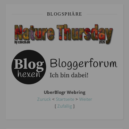
BLOGSPHÄRE
UberBlogr Webring
Zurück
<
Startseite
>
Weiter
[
Zufällig
]