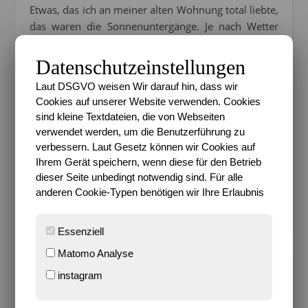
Etwas, das ich an meiner alten Wohnung total liebte,
das waren die Sonnenuntergänge. Je nach Wetter
sahen sie anders beeindruckend aus und die
Farbvielfalt war einfach herrlich. Und nun, da wir
Datenschutzeinstellungen
umgezogen sind, da hatte ich doch ein bisschen
Laut DSGVO weisen Wir darauf hin, dass wir
Sorge, dass mir sowas Tolles nicht wieder begegnen
Cookies auf unserer Website verwenden. Cookies
sollte. Aber mal wieder ganz umsonst Sorgen
sind kleine Textdateien, die von Webseiten
gemacht. Die Sonnenuntergänge sind zwar nicht im
verwendet werden, um die Benutzerführung zu
Ansatz so schön, dafür aber die SonnenAUFgänge:
verbessern. Laut Gesetz können wir Cookies auf
Ihrem Gerät speichern, wenn diese für den Betrieb
dieser Seite unbedingt notwendig sind. Für alle
anderen Cookie-Typen benötigen wir Ihre Erlaubnis
6 Kommentare
Essenziell
Matomo Analyse
instagram
SARI
Frau Mondgras – Das bin ich, Sari. Gerne auch als