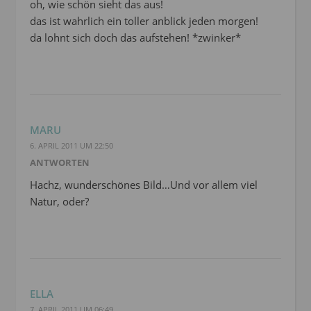
oh, wie schön sieht das aus!
das ist wahrlich ein toller anblick jeden morgen!
da lohnt sich doch das aufstehen! *zwinker*
MARU
6. APRIL 2011 UM 22:50
ANTWORTEN
Hachz, wunderschönes Bild…Und vor allem viel
Natur, oder?
ELLA
7. APRIL 2011 UM 06:49