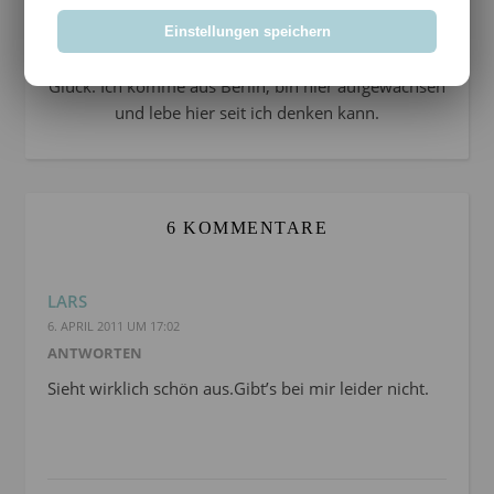
Sari Mondgras bekannt und im Internet zu finden. 2-
Fach-Mutter, Heldenehefrau, Kreativling,
Einstellungen speichern
Harmoniesüchtig und ständig auf der Suche nach
Glück. Ich komme aus Berlin, bin hier aufgewachsen
und lebe hier seit ich denken kann.
6 KOMMENTARE
LARS
6. APRIL 2011 UM 17:02
ANTWORTEN
Sieht wirklich schön aus.Gibt’s bei mir leider nicht.