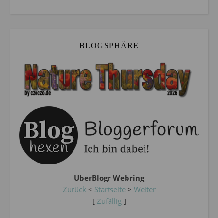
BLOGSPHÄRE
UberBlogr Webring
Zurück
<
Startseite
>
Weiter
[
Zufällig
]