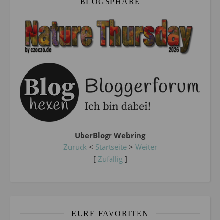
BLOGSPHÄRE
UberBlogr Webring
Zurück
<
Startseite
>
Weiter
[
Zufällig
]
EURE FAVORITEN