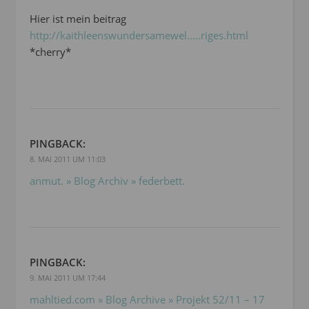
Hier ist mein beitrag
http://kaithleenswundersamewel.....riges.html
*cherry*
PINGBACK:
8. MAI 2011 UM 11:03
anmut. » Blog Archiv » federbett.
PINGBACK:
9. MAI 2011 UM 17:44
mahltied.com » Blog Archive » Projekt 52/11 – 17