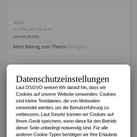
ALEX
25. APRIL 2011 UM 21:07
ANTWORTEN
Mein Beitrag zum Thema
Fedriges
.
Datenschutzeinstellungen
PINGBACK:
Laut DSGVO weisen Wir darauf hin, dass wir
Cookies auf unserer Website verwenden. Cookies
25. APRIL 2011 UM 21:36
sind kleine Textdateien, die von Webseiten
Facing my life » Blog Archive » Projekt 52/2011,
verwendet werden, um die Benutzerführung zu
Woche 17: Fedriges
verbessern. Laut Gesetz können wir Cookies auf
Ihrem Gerät speichern, wenn diese für den Betrieb
dieser Seite unbedingt notwendig sind. Für alle
anderen Cookie-Typen benötigen wir Ihre Erlaubnis