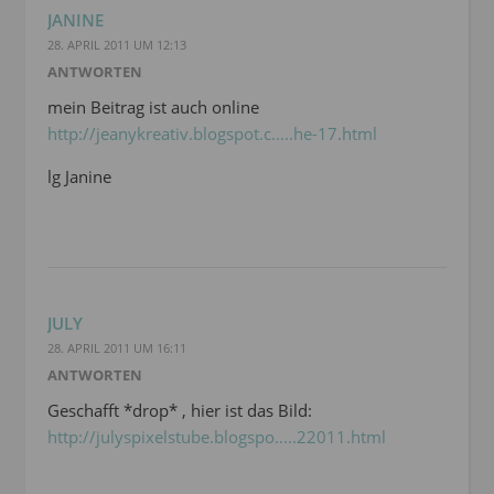
JANINE
28. APRIL 2011 UM 12:13
ANTWORTEN
mein Beitrag ist auch online
http://jeanykreativ.blogspot.c.....he-17.html
lg Janine
JULY
28. APRIL 2011 UM 16:11
ANTWORTEN
Geschafft *drop* , hier ist das Bild:
http://julyspixelstube.blogspo.....22011.html