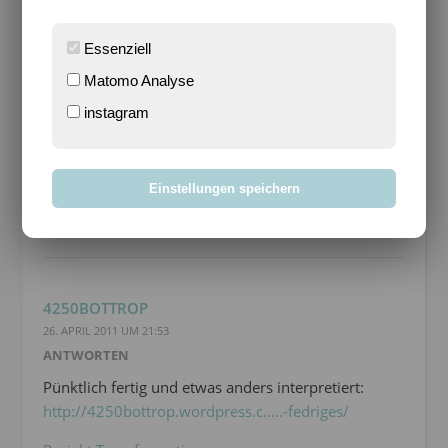
UWE
Essenziell
26. APRIL 2011 UM 17:30
ANTWORTEN
Matomo Analyse
Was für ein Wort. Federn ließen sich leicht
instagram
auftreiben.
http://www.flickr.com/photos/u.....hotostream
Einstellungen speichern
4250BOTTROP
26. APRIL 2011 UM 21:53
ANTWORTEN
Pünktlich fertig und etwas anders interpretiert:
http://4250bottrop.wordpress.c.....-fedriges/