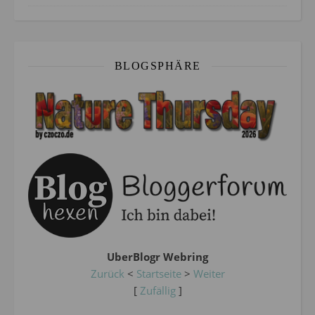
BLOGSPHÄRE
UberBlogr Webring
Zurück
<
Startseite
>
Weiter
[
Zufällig
]