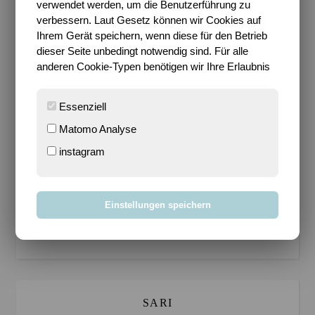
verwendet werden, um die Benutzerführung zu
aus, finde ich…
verbessern. Laut Gesetz können wir Cookies auf
Ihrem Gerät speichern, wenn diese für den Betrieb
dieser Seite unbedingt notwendig sind. Für alle
anderen Cookie-Typen benötigen wir Ihre Erlaubnis
Essenziell
Matomo Analyse
instagram
Ich werde die in jedem Fall auch als Deko in der
Wohnung benutzen. Und sollten sie mal oll sein, so
kann sie ganz schnell erneuern ^^ . Hach, herrlich…
Einstellungen speichern
6 Kommentare
SARI