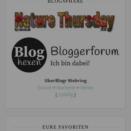
BLOGSPHÄRE
UberBlogr Webring
Zurück
<
Startseite
>
Weiter
[
Zufällig
]
EURE FAVORITEN