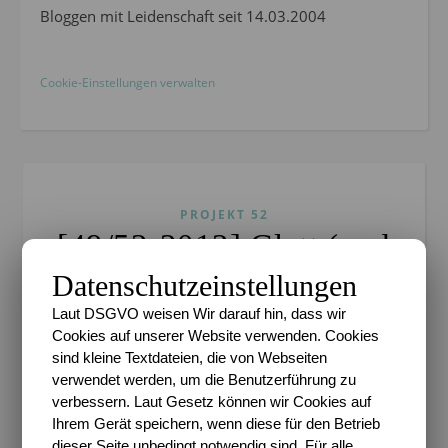
Bloggen mit Leidenschaft seit 14.03.2004
Cookie-Einstellungen verwalten
PROJEKT 52
[49/52-2012] Glatt (und
glänzend)
Datenschutzeinstellungen
Laut DSGVO weisen Wir darauf hin, dass wir
28. November 2012
Cookies auf unserer Website verwenden. Cookies
sind kleine Textdateien, die von Webseiten
Glatt und glänzend sind die Kugeln, die in ein paar
verwendet werden, um die Benutzerführung zu
Tagen an unseren Baum kommen sollen.
verbessern. Laut Gesetz können wir Cookies auf
Zerbrechlich und teilweise noch aus Uromas
Ihrem Gerät speichern, wenn diese für den Betrieb
Zeiten… schöne Erinnerungen, die ich jedes Jahr
dieser Seite unbedingt notwendig sind. Für alle