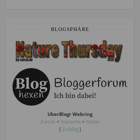
BLOGSPHÄRE
UberBlogr Webring
Zurück
<
Startseite
>
Weiter
[
Zufällig
]