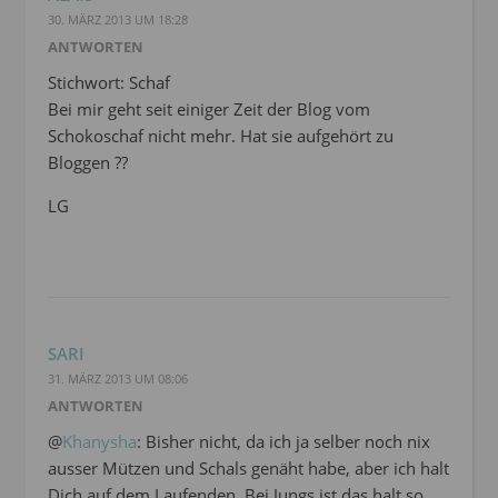
30. MÄRZ 2013 UM 18:28
ANTWORTEN
Stichwort: Schaf
Bei mir geht seit einiger Zeit der Blog vom
Schokoschaf nicht mehr. Hat sie aufgehört zu
Bloggen ??
LG
SARI
31. MÄRZ 2013 UM 08:06
ANTWORTEN
@
Khanysha
: Bisher nicht, da ich ja selber noch nix
ausser Mützen und Schals genäht habe, aber ich halt
Dich auf dem Laufenden. Bei Jungs ist das halt so