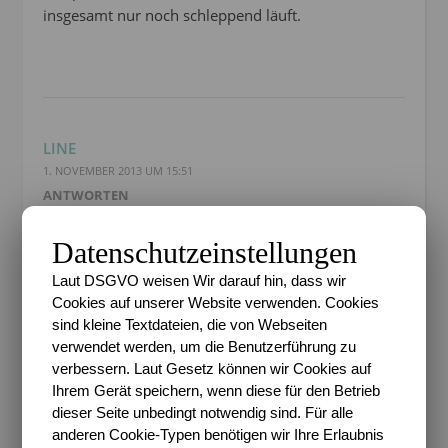
insgesamt nur noch schleppend läuft.
LINE
1. NOVEMBER 2013 UM 15:51
ANTWORTEN
Hey, hier – nur meine – Meinung ;)
Datenschutzeinstellungen
Ich war dies Jahr das erste Mal dabei (bzw. bin
dabei) und eigentlich war’s das einzige Projekt, bei
Laut DSGVO weisen Wir darauf hin, dass wir
dem ich durchgehalten hab. Gut, im September
Cookies auf unserer Website verwenden. Cookies
konnte ich nur ein Bild einreichen, was mich selbst
sind kleine Textdateien, die von Webseiten
sehr geärgert hat, aber da war der Alltag im Weg.
verwendet werden, um die Benutzerführung zu
verbessern. Laut Gesetz können wir Cookies auf
Generell hats mir auch richtig, richtig viel Spaß
Ihrem Gerät speichern, wenn diese für den Betrieb
gemacht und mich herausgefordert, besonders was
dieser Seite unbedingt notwendig sind. Für alle
das fotografieren unter Menschen angeht ;).
anderen Cookie-Typen benötigen wir Ihre Erlaubnis
Einzig was mir manchmal nicht gefallen hat, ich