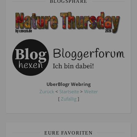
BLOGSPHÄRE
UberBlogr Webring
Zurück
<
Startseite
>
Weiter
[
Zufällig
]
EURE FAVORITEN