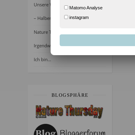
Unsere Wochenlieblinge 31/2026
Matomo Analyse
instagram
– Halber Alltag ist zurück
Nature Thursday 21/2026 –
Irgendwie wie April, oder?
Ich bin…
BLOGSPHÄRE