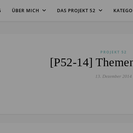
G
ÜBER MICH
DAS PROJEKT 52
KATEGO
PROJEKT 52
[P52-14] Themen
13. Dezember 2014