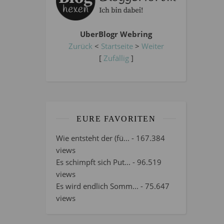
UberBlogr Webring
Zurück
<
Startseite
>
Weiter
[
Zufällig
]
EURE FAVORITEN
Wie entsteht der (fü...
- 167.384
views
Es schimpft sich Put...
- 96.519
views
Es wird endlich Somm...
- 75.647
views