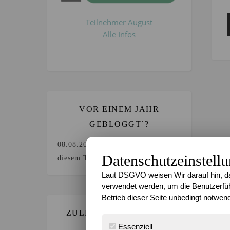
Teilnehmer August
Alle Infos
VOR EINEM JAHR
GEBLOGGT`?
08.08.2025
Keine Beiträge an
Datenschutzeinstell
diesem Tag.
Laut DSGVO weisen Wir darauf hin, da
verwendet werden, um die Benutzerfüh
Betrieb dieser Seite unbedingt notwend
ZULETZT GEBLOGGT…
Essenziell