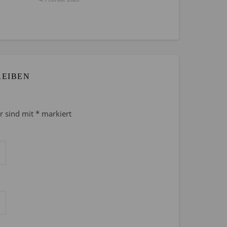
REIBEN
er sind mit
*
markiert