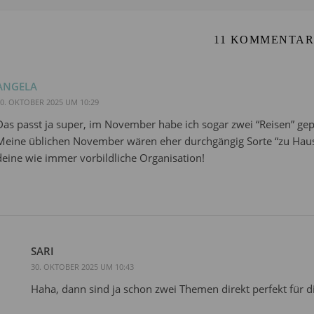
11 KOMMENTAR
ANGELA
0. OKTOBER 2025 UM 10:29
Das passt ja super, im November habe ich sogar zwei “Reisen” gep
Meine üblichen November wären eher durchgängig Sorte “zu Hause
deine wie immer vorbildliche Organisation!
SARI
30. OKTOBER 2025 UM 10:43
Haha, dann sind ja schon zwei Themen direkt perfekt für di