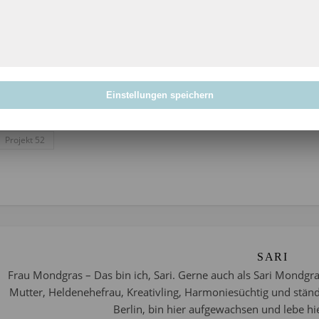
immer alle angeschaut.
Daher denke ich schon, dass wir im Dezember auch an die Plan
und das Format wohl so beibehalten, wie es dieses Jahr war. Auc
die Schwierigkeiten mit der Linkliste hatten (wofür ich leider k
sagen, dass es sicherlich grundsätzlich ganz gut funktioniert ha
Einstellungen speichern
für neue und spannende Themen. Die Abfrage kommt dann Ende
Projekt 52
SARI
Frau Mondgras – Das bin ich, Sari. Gerne auch als Sari Mondgra
Mutter, Heldenehefrau, Kreativling, Harmoniesüchtig und stän
Berlin, bin hier aufgewachsen und lebe hie