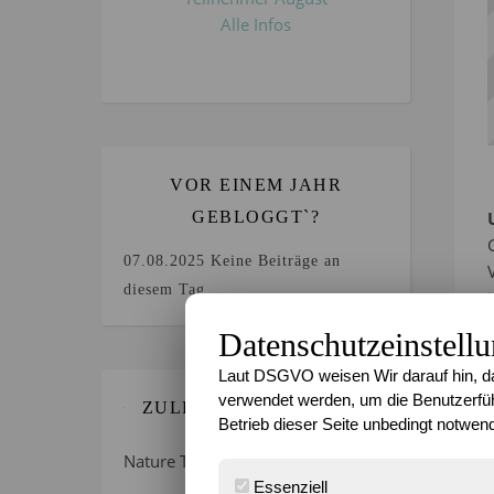
Alle Infos
VOR EINEM JAHR
GEBLOGGT`?
07.08.2025
Keine Beiträge an
diesem Tag.
Datenschutzeinstell
Laut DSGVO weisen Wir darauf hin, da
verwendet werden, um die Benutzerfüh
ZULETZT GEBLOGGT…
Betrieb dieser Seite unbedingt notwend
Nature Thursday 21/2026 –
Essenziell