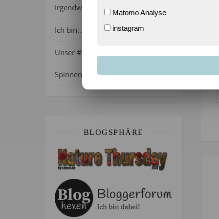
Irgendwie wie April, oder?
Matomo Analyse
instagram
Ich bin…
Unser #WIB am 01./02.08.2026 –
Spinnenalarm!
BLOGSPHÄRE