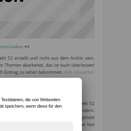
unterladen
<<
jekt 52 erstellt und nicht aus dem Archiv sein.
ier Themen abarbeitet, das ist euch überlassen!
ach Eintrag zu sehen bekommen.
Alle relevanten
hafft…
 Textdateien, die von Webseiten
wieder fast ein ganzes Jahr mit dem Projekt 52
t speichern, wenn diese für den
decken und eure Interpretationen zu bewundern.
 den ich am Projekt 52 schon immer sehr geliebt
mentar zu hinterlassen, aber ich habe fast