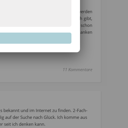
ung für eine neue Runde in 2026 gehen werden
h wenn es scheinbar zwei drei unter euch gibt,
eine Lösung gefunden habe), so würde ich schon
t. Macht euch also ruhig schon einmal Gedanken
 Dezember wieder.
11 Kommentare
s bekannt und im Internet zu finden. 2-Fach-
dig auf der Suche nach Glück. Ich komme aus
r seit ich denken kann.