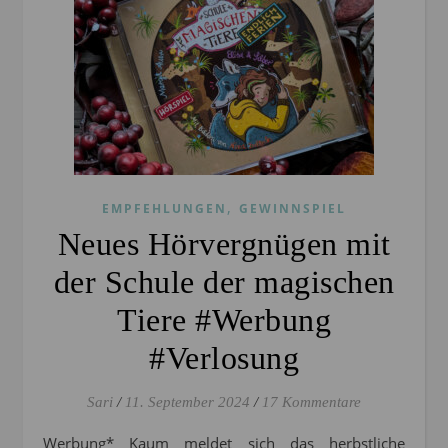
,
EMPFEHLUNGEN
GEWINNSPIEL
Neues Hörvergnügen mit
der Schule der magischen
Tiere #Werbung
#Verlosung
Sari
/
11. September 2024
/
17 Kommentare
Werbung* Kaum meldet sich das herbstliche