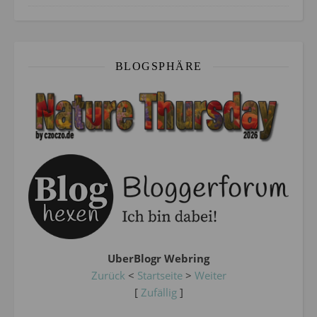
BLOGSPHÄRE
UberBlogr Webring
Zurück
<
Startseite
>
Weiter
[
Zufällig
]