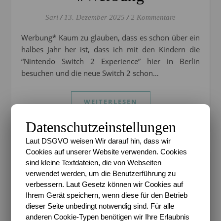
Sari
/
13. Dezember 2025
/
2 Kommentare
Werbung* Kaum zu glauben, dass es schon über ein
halbes Jahr her ist, dass ich mit den Kindern die
“Nintendo Switch 2 Experience” hier in Berlin
besuchen und die neue Switch 2 schon…
WEITERLESEN
Datenschutzeinstellungen
Laut DSGVO weisen Wir darauf hin, dass wir
Cookies auf unserer Website verwenden. Cookies
sind kleine Textdateien, die von Webseiten
verwendet werden, um die Benutzerführung zu
verbessern. Laut Gesetz können wir Cookies auf
Ihrem Gerät speichern, wenn diese für den Betrieb
dieser Seite unbedingt notwendig sind. Für alle
anderen Cookie-Typen benötigen wir Ihre Erlaubnis