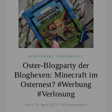
,
BLOGSPHÄRE
GEWINNSPIEL
Oster-Blogparty der
Bloghexen: Minecraft im
Osternest? #Werbung
#Verlosung
Sari
/
19. April 2025
/
142 Kommentare