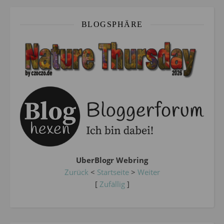
BLOGSPHÄRE
UberBlogr Webring
Zurück
<
Startseite
>
Weiter
[
Zufällig
]