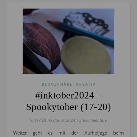
,
BLOGSPHÄRE
KREATIV
#inktober2024 –
Spookytober (17-20)
Sari
/
24. Oktober 2024
/
2 Kommentare
Weiter geht es mit der Aufholjagd beim