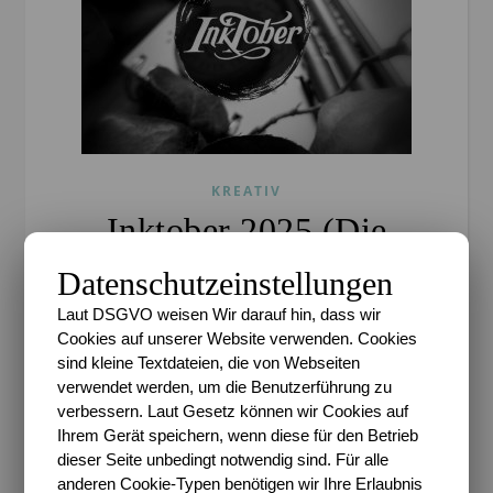
KREATIV
Inktober 2025 (Die
Themen vom
Datenschutzeinstellungen
09.-13.10.2025)
Laut DSGVO weisen Wir darauf hin, dass wir
Cookies auf unserer Website verwenden. Cookies
sind kleine Textdateien, die von Webseiten
Sari
/
14. Oktober 2025
/
6 Kommentare
verwendet werden, um die Benutzerführung zu
Es war zwar nicht gedacht, dass die
verbessern. Laut Gesetz können wir Cookies auf
Zusammenfassungen vom Inktober so umfangreich
Ihrem Gerät speichern, wenn diese für den Betrieb
ausfallen, aber ich hätte mir auch denken können,
dieser Seite unbedingt notwendig sind. Für alle
anderen Cookie-Typen benötigen wir Ihre Erlaubnis
dass der Oktober mich wieder ziemlich auf Trapp