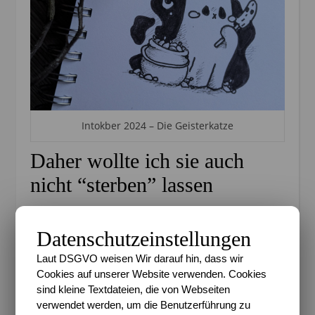
Intokber 2024 – Die Geisterkatze
Daher wollte ich sie auch
nicht “sterben” lassen
Und so kam die Idee das Ausmal-Bilder Projekt von
früher wieder aufzugreifen und die Katze zumindest
Datenschutzeinstellungen
ein Mal im Monat hier auftauchen zu lassen. Das hat
Laut DSGVO weisen Wir darauf hin, dass wir
weitestgehend auch ganz gut geklappt und ich
Cookies auf unserer Website verwenden. Cookies
durfte durch das ganze Jahr hindurch ein wenig
sind kleine Textdateien, die von Webseiten
meine Liebe zur spooky Jahreszeit legitim ausleben
verwendet werden, um die Benutzerführung zu
*lach*.