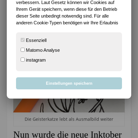
verbessern. Laut Gesetz können wir Cookies auf
Ihrem Gerät speichern, wenn diese für den Betrieb
Wer die Ausmalbilder dazu sucht,
der wird hier
dieser Seite unbedingt notwendig sind. Für alle
fündig
(neben vielen anderen älteren Werken).
anderen Cookie-Typen benötigen wir Ihre Erlaubnis
Essenziell
Matomo Analyse
instagram
Einstellungen speichern
Die Geisterkatze lebt als Ausmalbild weiter
Nun wurde die neue Inktober