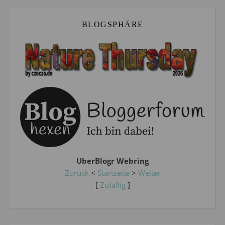
BLOGSPHÄRE
UberBlogr Webring
Zurück
<
Startseite
>
Weiter
[
Zufällig
]