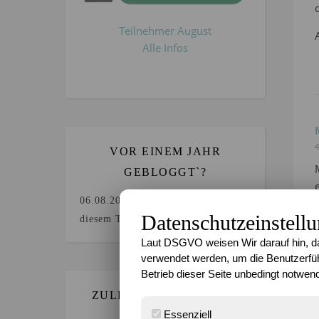
Teilnehmer August
Alle Infos
4
VOR EINEM JAHR
GEBLOGGT`?
06.08.2025
Keine Beiträge an
Datenschutzeinstell
diesem Tag.
Laut DSGVO weisen Wir darauf hin, da
verwendet werden, um die Benutzerfüh
Betrieb dieser Seite unbedingt notwend
ZULETZT GEBLOGGT…
Essenziell