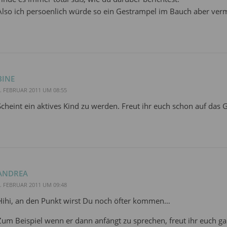
Also ich persoenlich würde so ein Gestrampel im Bauch aber vermu
BINE
. FEBRUAR 2011 UM 08:55
Scheint ein aktives Kind zu werden. Freut ihr euch schon auf das
ANDREA
. FEBRUAR 2011 UM 09:48
Hihi, an den Punkt wirst Du noch öfter kommen…
Zum Beispiel wenn er dann anfängt zu sprechen, freut ihr euch gan