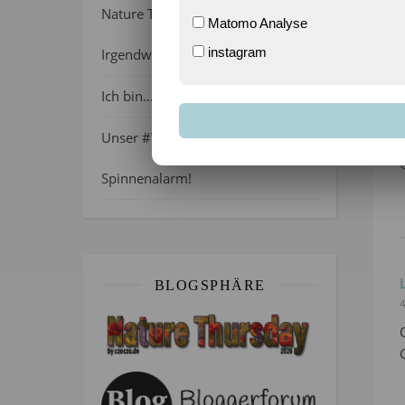
4
Nature Thursday 21/2026 –
Matomo Analyse
instagram
Irgendwie wie April, oder?
Ich bin…
Unser #WIB am 01./02.08.2026 –
Spinnenalarm!
BLOGSPHÄRE
4