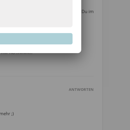
 so richtig bewusst wahrnimmst, aber wenn Du im
t…naja…
ommen…wir werden sehen ^^
or mir her..hmm… ^^
ANTWORTEN
mehr ;)