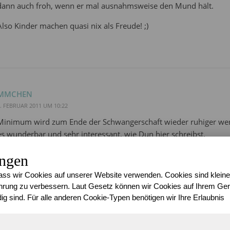
dann auch froh, wenn er mal ausnahmsweise den Mund hält.
Also Kinder machen quasi nix als Freude! ;)
MMCHEN
. FEBRUAR 2011 UM 10:22
Minimum wird zum Ende der Schwangerschaft wieder ruhiger werde
es wunderbar und sehr interessant, wie Dun hier schreibst.
Ein tolles und erholsames Wochenende wünsche ich Dir.
ungen
ss wir Cookies auf unserer Website verwenden. Cookies sind kleine
rung zu verbessern. Laut Gesetz können wir Cookies auf Ihrem Gerä
ig sind. Für alle anderen Cookie-Typen benötigen wir Ihre Erlaubnis
SARI