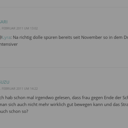
SARI
. FEBRUAR 2011 UM 13:02
@
Lyra
: Na richtig dolle spüren bereits seit November so in de
intensiver
SUZU
. FEBRUAR 2011 UM 14:22
ich hab schon mal irgendwo gelesen, dass frau gegen Ende der Schw
man sich auch nicht mehr wirklich gut bewegen kann und das Stramp
auch schon so?