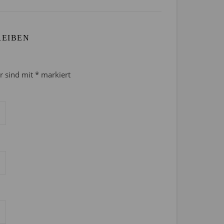
REIBEN
er sind mit
*
markiert