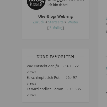
UberBlogr Webring
Zurück
<
Startseite
>
Weiter
5
[
Zufällig
]
EURE FAVORITEN
Wie entsteht der (fü...
- 167.322
views
5
Es schimpft sich Put...
- 96.497
views
Es wird endlich Somm...
- 75.635
views