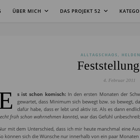
G
ÜBER MICH
DAS PROJEKT 52
KATEGO
,
ALLTAGSCHAOS
HELDEN
Feststellun
4. Februar 2011
E
s ist schon komisch:
In den ersten Monaten der Schw
gewartet, dass Minimum sich bewegt bzw. so bewegt, da
dafür habe, dass er lebt und aktiv ist. Als es dann endl
recht früh schon wahrnehmen konnte)
, war das Gefühl unbeschreib
Nur mit dem Unterschied, dass ich mir heute manchmal eine Aus
So können sich die Wünsche nur innerhalb von ein paar Monaten