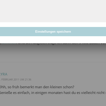
. FEBRUAR 2011 UM 17:04
@
Zeitzeugin
: Es ist etwas Großartiges, weil du das Leben in Dir
Bus stehst und auf einmal den vollen Tritt in die Blase bekomms
@
Bine
: Es scheint in dieser Hinsicht ganz nach dem Papa zu k
Einstellungen speichern
@
Andrea
: Herrjeh! Du hast recht!!!
@
Mmchen
: Und als Ausgleich trage ich dann den 5 Kilo-Bauch v
LYRA
. FEBRUAR 2011 UM 21:36
Ohh, so früh bemerkt man den kleinen schon?
Genieße es einfach, in einigen monaten hast du es vielleicht nicht 