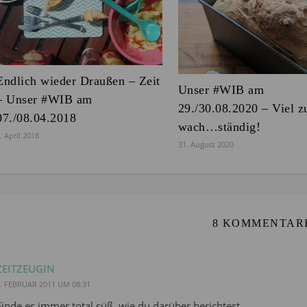
Endlich wieder Draußen – Zeit
Unser #WIB am
– Unser #WIB am
29./30.08.2020 – Viel z
07./08.04.2018
wach…ständig!
. April 2018
31. August 2020
8 KOMMENTAR
ZEITZEUGIN
. FEBRUAR 2011 UM 08:31
Finde es immer total süß, wie du darüber berichtest.