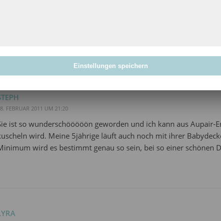
8. FEBRUAR 2011 UM 20:26
ich finde die Decke ist jetzt schon wirklich schön. *omg* Wenn d
kann schleift er sie bestimmt überall hin mit.
Einstellungen speichern
STEPH
8. FEBRUAR 2011 UM 21:20
Sie ist so wunderschööööön geworden und ich kann aus Aupair-Erf
kuscheln wird. Meine 5jährige läuft auch noch mit ihrer Babydecke h
Minimum wird es bestimmt genau so sein, bei so einer schönen 
LYRA