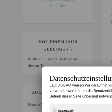
Alle Infos
2
VOR EINEM JAHR
GEBLOGGT`?
07.08.2025
Keine Beiträge an
2
diesem Tag.
Datenschutzeinstell
Laut DSGVO weisen Wir darauf hin, da
verwendet werden, um die Benutzerfüh
ZULETZT GEBLOGGT…
Betrieb dieser Seite unbedingt notwend
Nature Thursday 21/2026 –
Essenziell