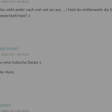
. MÄRZ 2011 UM 06:59
Das sieht wider nach viel viel sei aus ….! Hast du mittlerweile di
gewerckelt hast? ;)
DER POINT.
. MÄRZ 2011 UM 08:20
So eine hübsche Decke :)
Der Point.
GHOST
. MÄRZ 2011 UM 09:29