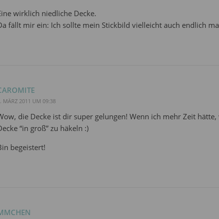
Eine wirklich niedliche Decke.
Da fällt mir ein: Ich sollte mein Stickbild vielleicht auch endlich 
CAROMITE
. MÄRZ 2011 UM 09:38
Wow, die Decke ist dir super gelungen! Wenn ich mehr Zeit hätte
Decke “in groß” zu häkeln :)
Bin begeistert!
MMCHEN