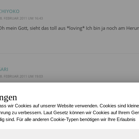
CHIYOKO
8. FEBRUAR 2011 UM 16:43
Oh mein Gott, sieht das toll aus *loving* Ich bin ja noch am He
SARI
8. FEBRUAR 2011 UM 19:03
@
Chiyoko
: So ne kleine, die man dann als Aufnäher nutzen kann?
einfache Anleitung gesehen…
ungen
ss wir Cookies auf unserer Website verwenden. Cookies sind kleine
rung zu verbessern. Laut Gesetz können wir Cookies auf Ihrem Gerä
ig sind. Für alle anderen Cookie-Typen benötigen wir Ihre Erlaubnis
KAITHLEEN