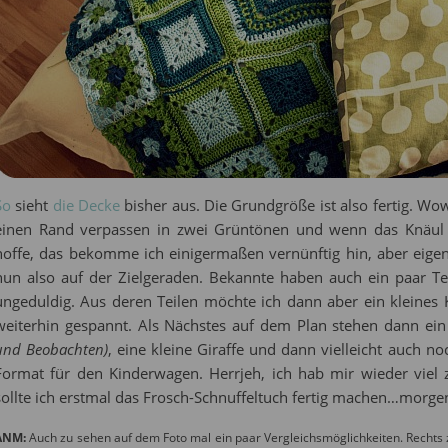
So
sieht
die Decke
bisher aus. Die Grundgröße ist also fertig. Wo
einen Rand verpassen in zwei Grüntönen und wenn das Knäul n
hoffe, das bekomme ich einigermaßen vernünftig hin, aber eigent
nun also auf der Zielgeraden. Bekannte haben auch ein paar Tei
ungeduldig. Aus deren Teilen möchte ich dann aber ein kleines
weiterhin gespannt. Als Nächstes auf dem Plan stehen dann ei
und Beobachten)
, eine kleine Giraffe und dann vielleicht auch n
Format für den Kinderwagen. Herrjeh, ich hab mir wieder viel 
sollte ich erstmal das Frosch-Schnuffeltuch fertig machen…morgen
ANM:
Auch zu sehen auf dem Foto mal ein paar Vergleichsmöglichkeiten. Rechts z