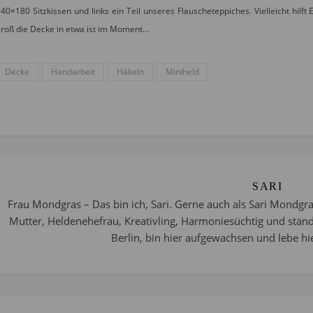
40×180 Sitzkissen und links ein Teil unseres Flauscheteppiches. Vielleicht hil
roß die Decke in etwa ist im Moment…
Decke
Handarbeit
Häkeln
Miniheld
SARI
Frau Mondgras – Das bin ich, Sari. Gerne auch als Sari Mondgra
Mutter, Heldenehefrau, Kreativling, Harmoniesüchtig und stän
Berlin, bin hier aufgewachsen und lebe hie