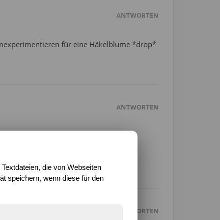
ANTWORTEN
rumexperimentieren für eine Häkelblume *drop*
ANTWORTEN
 Hab da letztens irgendwo eine schöne,
 Textdateien, die von Webseiten
t speichern, wenn diese für den
ANTWORTEN