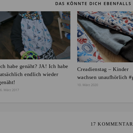
DAS KÖNNTE DICH EBENFALLS 
Ich habe genäht? JA! Ich habe
Creadienstag – Kinder
tatsächlich endlich wieder
wachsen unaufhörlich #
genäht!
10. März 2020
6. März 2017
17 KOMMENTA