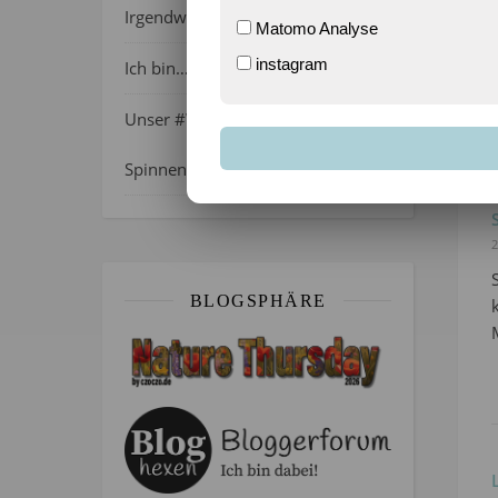
2
Irgendwie wie April, oder?
Matomo Analyse
instagram
Ich bin…
Unser #WIB am 01./02.08.2026 –
Spinnenalarm!
2
BLOGSPHÄRE