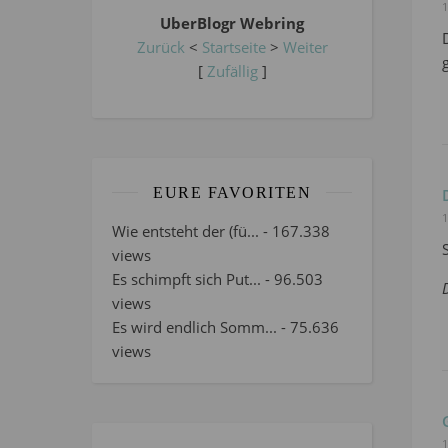
1
UberBlogr Webring
Zurück
<
Startseite
>
Weiter
[
Zufällig
]
EURE FAVORITEN
1
Wie entsteht der (fü...
- 167.338
views
Es schimpft sich Put...
- 96.503
views
Es wird endlich Somm...
- 75.636
views
1