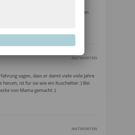
ein Minimum dann so groß ist, das er laufen
ANTWORTEN
ahrung sagen, dass er damit viele viele Jahre
erum, ist für sie wie ein Kuscheltier :) Bei
Decke von Mama gemacht :)
ANTWORTEN