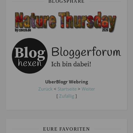
BLOGSPHÄRE
UberBlogr Webring
Zurück
<
Startseite
>
Weiter
[
Zufällig
]
EURE FAVORITEN