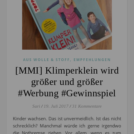
,
AUS WOLLE & STOFF
EMPFEHLUNGEN
[MMI] Klimperklein wird
größer und größer
#Werbung #Gewinnspiel
Sari
/
19. Juli 2017
/
31 Kommentare
Kinder wachsen. Das ist unvermeidlich. Ist das nicht
schrecklich? Manchmal würde ich gerne irgendwo
die Notbremse ziehen. Vor allem, wenn es zum