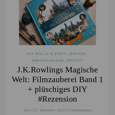
,
,
AUS WOLLE & STOFF
BÜCHER
,
EMPFEHLUNGEN
KREATIV
J.K.Rowlings Magische
Welt: Filmzauberei Band 1
+ plüschiges DIY
#Rezension
Sari
/
21. Dezember 2019
/
2 Kommentare