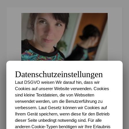
Datenschutzeinstellungen
Laut DSGVO weisen Wir darauf hin, dass wir
,
,
,
AUS WOLLE & STOFF
BLOGSPHÄRE
DIY
Cookies auf unserer Website verwenden. Cookies
KREATIV
sind kleine Textdateien, die von Webseiten
Creadienstag – Endlich:
verwendet werden, um die Benutzerführung zu
verbessern. Laut Gesetz können wir Cookies auf
Das Sportshirt!!!
Ihrem Gerät speichern, wenn diese für den Betrieb
dieser Seite unbedingt notwendig sind. Für alle
Sari
/
5. Mai 2020
/
1 Kommentar
anderen Cookie-Typen benötigen wir Ihre Erlaubnis