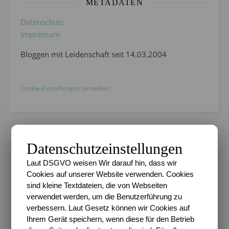
METADATEN
Datenschutz
Impressum
Bloggen mit Leidenschaft seit 14.03.2004
Cookie-Einstellungen verwalten
Datenschutzeinstellungen
EMPFEHLUNGEN
Laut DSGVO weisen Wir darauf hin, dass wir
Ein Monster in Paris…
Cookies auf unserer Website verwenden. Cookies
sind kleine Textdateien, die von Webseiten
8. Oktober 2011
verwendet werden, um die Benutzerführung zu
verbessern. Laut Gesetz können wir Cookies auf
DAS
trifft ja mal endlich wieder voll meinen
Ihrem Gerät speichern, wenn diese für den Betrieb