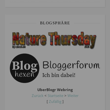
BLOGSPHÄRE
UberBlogr Webring
Zurück
<
Startseite
>
Weiter
[
Zufällig
]