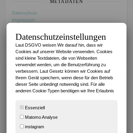
METADATEN
Datenschutz
Impressum
Bloggen mit Leidenschaft seit 14.03.2004
Datenschutzeinstellungen
Laut DSGVO weisen Wir darauf hin, dass wir
Cookie-Einstellungen verwalten
Cookies auf unserer Website verwenden. Cookies
sind kleine Textdateien, die von Webseiten
verwendet werden, um die Benutzerführung zu
verbessern. Laut Gesetz können wir Cookies auf
Ihrem Gerät speichern, wenn diese für den Betrieb
dieser Seite unbedingt notwendig sind. Für alle
,
BLOGSPHÄRE
EMPFEHLUNGEN
anderen Cookie-Typen benötigen wir Ihre Erlaubnis
Saris Feedrolle #35
Essenziell
3. April 2012
Matomo Analyse
instagram