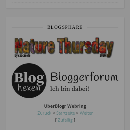
BLOGSPHÄRE
UberBlogr Webring
Zurück
<
Startseite
>
Weiter
[
Zufällig
]