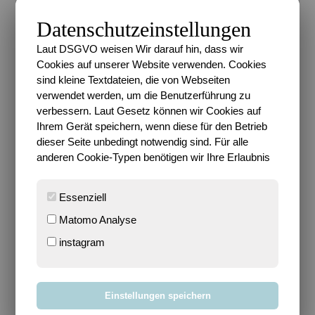
ein iPod-Täschchen oder eine magische
Einkaufstasche, die sich im Handumdrehen
Datenschutzeinstellungen
vergrößern lässt die neuen Projekte sind verspielt
Laut DSGVO weisen Wir darauf hin, dass wir
gestaltet und praktisch durchdacht. In der
Cookies auf unserer Website verwenden. Cookies
ausführlichen Einführung werden Nähtechniken und
sind kleine Textdateien, die von Webseiten
Zubehör erklärt: Säume und Kanten einfassen und
verwendet werden, um die Benutzerführung zu
versäubern; Knopflöcher, Stoffschlaufen und Ösen
verbessern. Laut Gesetz können wir Cookies auf
anbringen; Reißverschlüsse einnähen; Applikationen
Ihrem Gerät speichern, wenn diese für den Betrieb
aufbringen; Lieblingsstücke mit Stickereien, Spitze
dieser Seite unbedingt notwendig sind. Für alle
oder Bändern verzieren. Auch der Umgang mit dem
anderen Cookie-Typen benötigen wir Ihre Erlaubnis
Schnittmusterbogen wird erklärt das Buch ist also
vollkommen anfängertauglich. Die Projekte werden
Essenziell
Schritt für Schritt mit Fotos und Illustrationen
Matomo Analyse
erklärt. Zahlreiche nützliche Praxistipps tragen zum
Gelingen bei. Die Projekte sind in drei
instagram
Schwierigkeits¬grade eingeteilt für Anfänger,
Fortgeschrittene und Geübte. Mit
Schnittmusterbogen und Deko-Schablonen zum
Einstellungen speichern
Abpausen.