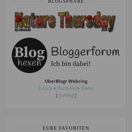
BLOGSPHÄRE
UberBlogr Webring
Zurück
<
Startseite
>
Weiter
[
Zufällig
]
EURE FAVORITEN